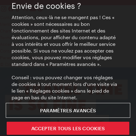
Envie de cookies ?
Attention, ceux-là ne se mangent pas ! Ces «
Contact
cookies » sont nécessaires au bon
Mentions obligatoires
fonctionnement des sites Internet et des
Charte sur le respect de la vie privée
évaluations, pour afficher du contenu adapté
Terms of Use
à vos intérêts et vous offrir le meilleur service
Accessibilité
possible. Si vous ne voulez pas accepter ces
Contact presse
cookies, vous pouvez modifier vos réglages
Paramètres de cookies
standard dans « Paramètres avancés ».
© Copyright WienTourismus
Conseil : vous pouvez changer vos réglages
de cookies à tout moment lors d'une visite via
le lien « Réglages cookies » dans le pied de
page en bas du site Internet.
PARAMÈTRES AVANCÉS
ACCEPTER TOUS LES COOKIES