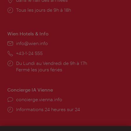
Horaires
Tous les jours de 9h à 18h
d'ouverture:
Wien Hotels & Info
E-
info@wien.info
mail:
Téléphone:
+43-1-24 555
Horaires
Du Lundi au Vendredi de 9h à 17h
d'ouverture:
Fermé les jours fériés
Concierge IA Vienne
Ort:
concierge.vienna.info
Öffnungszeiten:
Informations 24 heures sur 24