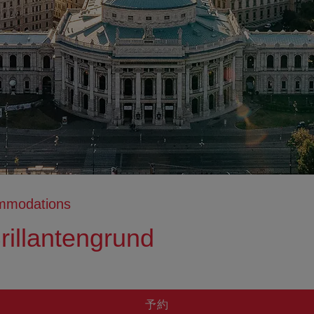
ommodations
rillantengrund
tion anzeigen
ation ausblenden
予約