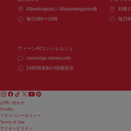
場
Albertinaplatz／Maysedergasse角
場
到着
所：
所：
営
毎日9時〜18時
営
毎日9
業
業
時
時
間：
間：
ウィーンAIコンシェルジュ
concierge.vienna.info
24時間体制の情報提供
お問い合わせ
Credits
プライバシーポリシー
Terms of Use
アクセシビリティ