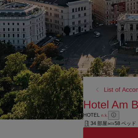
戻
List of Acc
る:
Hotel Am B
HOTEL
n.k.
Zusatzinforma
Zusatzinform
34 部屋
58 ベッド