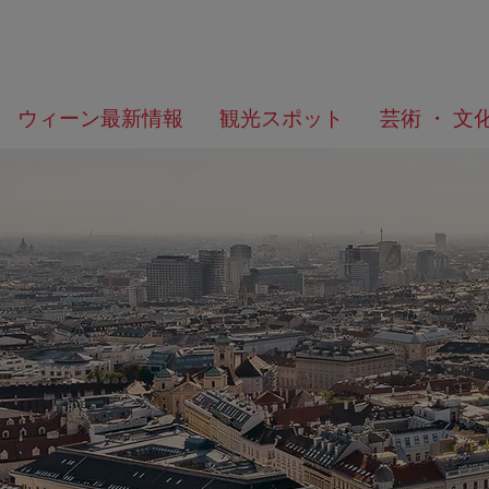
メ
こ
何
ウィーン最新情報
観光スポット
芸術 ・ 文
ニ
の
を
ュ
ペ
/>
お
ー
ー
探
へ
ジ
し
の
で
ト
す
ッ
か？
プ
へ