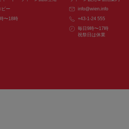
ロビー
E
info@wien.info
メ
時〜18時
電
+43-1-24 555
ー
話
ル：
営
毎日9時〜17時
番
業
祝祭日は休業
号：
時
間：