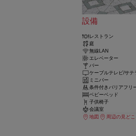
設備
レストラン
庭
無線LAN
エレベーター
バー
ケーブルテレビ/サテ
ミニバー
条件付きバリアフリ
ベビーベッド
子供椅子
会議室
地図
周辺の見どこ