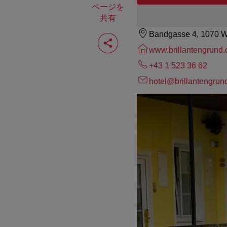
ページを
共有
Bandgasse 4, 1070 
ペ
ー
www.brillantengrund
ジ
を
+43 1 523 36 62
共
有
hotel@brillantengrun
す
る