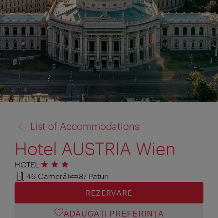
înapoi
List of Accommodations
la:
Hotel AUSTRIA Wien
HOTEL
3 stele
46 Cameră
87 Paturi
REZERVARE
ADĂUGAȚI PREFERINŢA