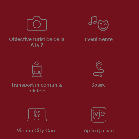
Obiective turistice de la
Evenimente
A la Z
Transport în comun &
Sosire
biletele
Vienna City Card
Aplicaţia ivie