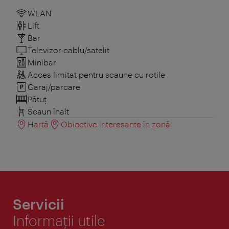
WLAN
Lift
Bar
Televizor cablu/satelit
Minibar
Acces limitat pentru scaune cu rotile
Garaj/parcare
Pătuţ
Scaun înalt
Hartă
Obiective interesante în zonă
Servicii
Informaţii utile