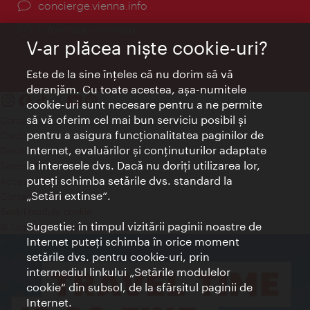
concierge.vienna.info
Informații non-stop
V-ar plăcea nişte cookie-uri?
Este de la sine înţeles că nu dorim să vă
deranjăm. Cu toate acestea, aşa-numitele
cookie-uri sunt necesare pentru a ne permite
să vă oferim cel mai bun serviciu posibil şi
Contact
pentru a asigura funcţionalitatea paginilor de
Credits
Internet, evaluărilor şi conţinuturilor adaptate
Declaraţie privind protecţia datelor
la interesele dvs. Dacă nu doriţi utilizarea lor,
Terms of Use
puteţi schimba setările dvs. standard la
Accesibilitate
„Setări extinse“.
Contact presa
Setări module cookie
Sugestie: în timpul vizitării paginii noastre de
© Copyright Wien Tourismus
Internet puteţi schimba în orice moment
setările dvs. pentru cookie-uri, prin
intermediul linkului „Setările modulelor
cookie“ din subsol, de la sfârşitul paginii de
Internet.