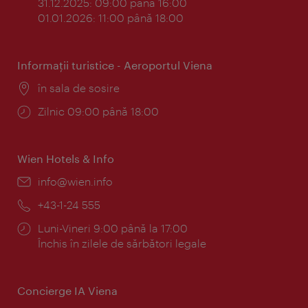
31.12.2025: 09:00 până 16:00
01.01.2026: 11:00 până 18:00
Informaţii turistice - Aeroportul Viena
Locul:
în sala de sosire
Program:
Zilnic 09:00 până 18:00
Wien Hotels & Info
E-
info@wien.info
mail:
Telefon:
+43-1-24 555
Program:
Luni-Vineri 9:00 până la 17:00
Închis în zilele de sărbători legale
Concierge IA Viena