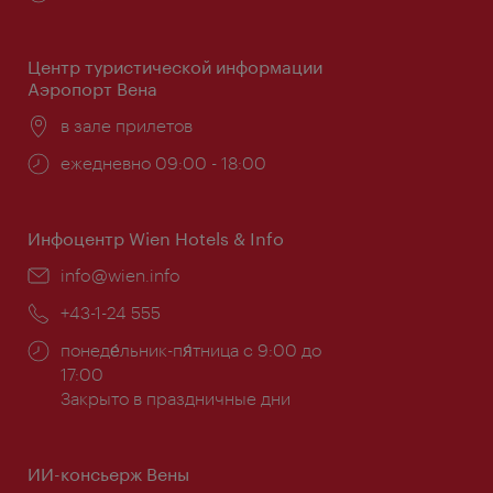
работы:
Центр туристической информации
Аэропорт Вена
Расположение:
в зале прилетов
Часы
ежедневно 09:00 - 18:00
работы:
Инфоцентр Wien Hotels & Info
Эл.
info@wien.info
почта:
Телефон:
+43-1-24 555
Часы
понеде́льник-пя́тница с 9:00 до
работы:
17:00
Закрыто в праздничные дни
ИИ-консьерж Вены