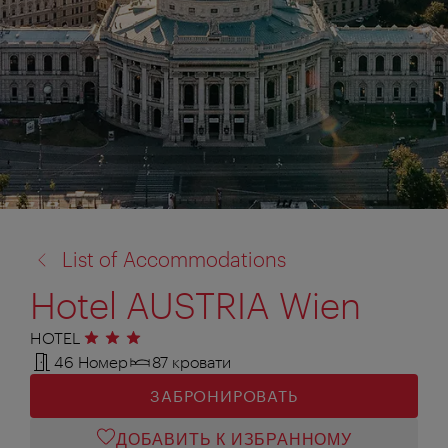
назад
List of Accommodations
к:
Hotel AUSTRIA Wien
HOTEL
3 звезды
46 Номер
87 кровати
ЗАБРОНИРОВАТЬ
ДОБАВИТЬ К ИЗБРАННОМУ