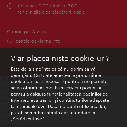
Program:
Luni-Vineri 9:00 până la 17:00
Închis în zilele de sărbători legale
Concierge IA Viena
concierge.vienna.info
Informații non-stop
V-ar plăcea nişte cookie-uri?
Este de la sine înţeles că nu dorim să vă
deranjăm. Cu toate acestea, aşa-numitele
cookie-uri sunt necesare pentru a ne permite
să vă oferim cel mai bun serviciu posibil şi
Contact
pentru a asigura funcţionalitatea paginilor de
Credits
Internet, evaluărilor şi conţinuturilor adaptate
Declaraţie privind protecţia datelor
la interesele dvs. Dacă nu doriţi utilizarea lor,
Terms of Use
puteţi schimba setările dvs. standard la
Accesibilitate
„Setări extinse“.
Contact presa
Setări module cookie