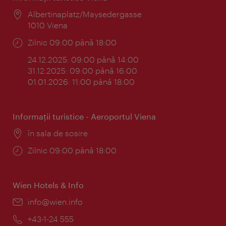
Locul:
Albertinaplatz/Maysedergasse
1010 Viena
Program:
Zilnic 09:00 până 18:00
24.12.2025: 09:00 până 14:00
31.12.2025: 09:00 până 16:00
01.01.2026: 11:00 până 18:00
Informaţii turistice - Aeroportul Viena
Locul:
în sala de sosire
Program:
Zilnic 09:00 până 18:00
Wien Hotels & Info
E-
info@wien.info
mail:
Telefon:
+43-1-24 555