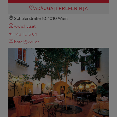
ADĂUGAȚI PREFERINŢA
Schulerstraße 10, 1010 Wien
www.kvu.at
+43 1 515 84
hotel@kvu.at