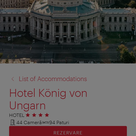
înapoi
List of Accommodations
la:
Hotel König von
Ungarn
HOTEL
4 stele
44 Cameră
94 Paturi
REZERVARE