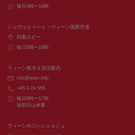
所：
営
毎日9時〜18時
業
時
間：
シュヴェヒャート・ウィーン国際空港
場
到着ロビー
所：
営
毎日9時〜18時
業
時
間：
ウィーン観光＆宿泊案内
E
info@wien.info
メ
電
+43-1-24 555
ー
話
ル：
営
毎日9時〜17時
番
業
祝祭日は休業
号：
時
間：
ウィーンAIコンシェルジュ