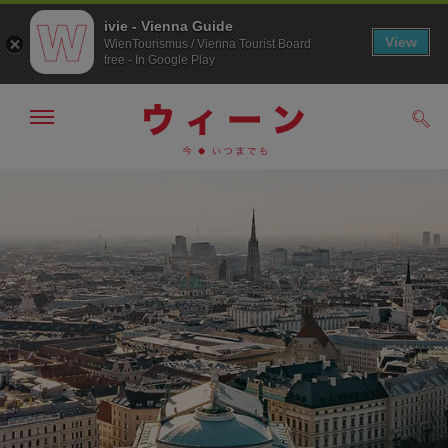
ivie - Vienna Guide
View
WienTourismus / Vienna Tourist Board
free - In Google Play
メ
検
ニ
索
ュ
/>
メ
こ
す
ー
る
ニ
の
の
ュ
ペ
表
ー
ー
示・
非
へ
ジ
表
の
示
ト
ッ
プ
へ