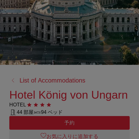
戻
List of Accommodations
る:
Hotel König von Ungarn
HOTEL
星4つ
44 部屋
94 ベッド
予約
お気に入りに追加する