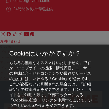
concierge.vienna.info
24時間体制の情報提供
お問い合わせ
Credits
プライバシーポリシー
Cookieはいかがですか？
Terms of Use
もちろん無理なオススメはいたしません。です
アクセシビリティ
が、ウェブサイトの機能、情報評価、ユーザー
プレス連絡先
の興味に合わせたコンテンツや最適なサービス
クッキーの設定
の提供には、いわゆる「Cookie」が必要です。
© Copyright WienTourismus
これが必要ないと判断された場合には、「詳細
設定」で標準設定を変更できます。 ヒント：サ
イトをご利用の際は、下部フッターにある
「Cookieの設定」リンクを使用することで、い
つでもCookieの設定を変更できます。