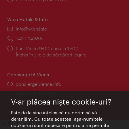
Wien Hotels & Info
E-
info@wien.info
mail:
Telefon:
+43-1-24 555
Program:
Luni-Vineri 9:00 până la 17:00
Închis în zilele de sărbători legale
Concierge IA Viena
concierge.vienna.info
Informații non-stop
V-ar plăcea nişte cookie-uri?
Este de la sine înţeles că nu dorim să vă
deranjăm. Cu toate acestea, aşa-numitele
cookie-uri sunt necesare pentru a ne permite