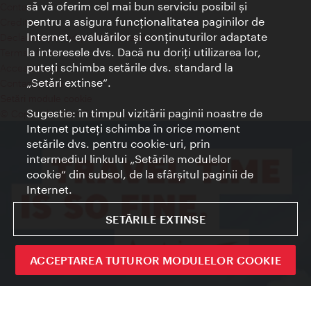
să vă oferim cel mai bun serviciu posibil şi
Contact
pentru a asigura funcţionalitatea paginilor de
Credits
Internet, evaluărilor şi conţinuturilor adaptate
Declaraţie privind protecţia datelor
la interesele dvs. Dacă nu doriţi utilizarea lor,
Terms of Use
puteţi schimba setările dvs. standard la
Accesibilitate
„Setări extinse“.
Contact presa
Setări module cookie
Sugestie: în timpul vizitării paginii noastre de
© Copyright Wien Tourismus
Internet puteţi schimba în orice moment
setările dvs. pentru cookie-uri, prin
intermediul linkului „Setările modulelor
cookie“ din subsol, de la sfârşitul paginii de
Internet.
SETĂRILE EXTINSE
ACCEPTAREA TUTUROR MODULELOR COOKIE