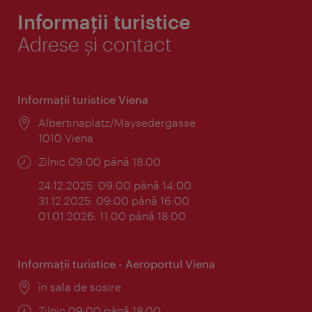
Informații turistice
Adrese și contact
Informaţii turistice Viena
Locul:
Albertinaplatz/Maysedergasse
1010 Viena
Program:
Zilnic 09:00 până 18:00
24.12.2025: 09:00 până 14:00
31.12.2025: 09:00 până 16:00
01.01.2026: 11:00 până 18:00
Informaţii turistice - Aeroportul Viena
Locul:
în sala de sosire
Program:
Zilnic 09:00 până 18:00