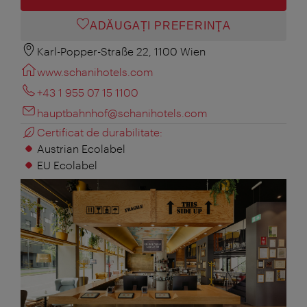
ADĂUGAȚI PREFERINŢA
Karl-Popper-Straße 22, 1100 Wien
www.schanihotels.com
+43 1 955 07 15 1100
hauptbahnhof@schanihotels.com
Certificat de durabilitate:
Austrian Ecolabel
EU Ecolabel