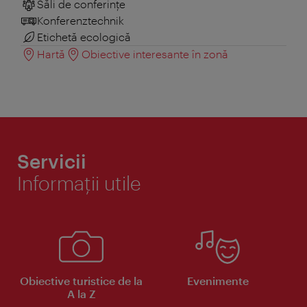
Săli de conferințe
Konferenztechnik
Etichetă ecologică
Hartă
Obiective interesante în zonă
Servicii
Informaţii utile
Obiective turistice de la
Evenimente
A la Z