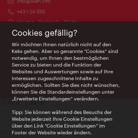
Email:
info@wien.info
Telefon:
+43-1-24 555
Öffnungszeiten:
Montag - Freitag 9 – 17 Uhr
Feiertags geschlossen
Cookies gefällig?
Wir möchten Ihnen natürlich nicht auf den
AI Concierge Wien
Keks gehen. Aber so genannte “Cookies” sind
notwendig, um Ihnen den bestmöglichen
Ort:
concierge.wien.info
Service zu bieten und die Funktion der
Öffnungszeiten:
Informationen rund um die Uhr
Websites und Auswertungen sowie auf Ihre
Interessen zugeschnittene Inhalte zu
ermöglichen. Sollten Sie dies nicht wünschen,
können Sie die Standardeinstellungen unter
„Erweiterte Einstellungen“ verändern.
Kontakt
Tipp: Sie können während des Besuchs der
Impressum
Website jederzeit Ihre Cookie Einstellungen
Datenschutz
über den Link “Cookie Einstellungen” im
Nutzungsbedingungen
Footer der Website wieder ändern.