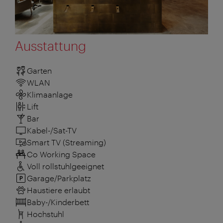
Ausstattung
Garten
WLAN
Klimaanlage
Lift
Bar
Kabel-/Sat-TV
Smart TV (Streaming)
Co Working Space
Voll rollstuhlgeeignet
Garage/Parkplatz
Haustiere erlaubt
Baby-/Kinderbett
Hochstuhl