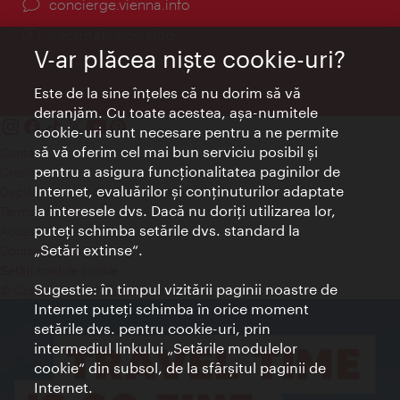
concierge.vienna.info
Informații non-stop
V-ar plăcea nişte cookie-uri?
Este de la sine înţeles că nu dorim să vă
deranjăm. Cu toate acestea, aşa-numitele
cookie-uri sunt necesare pentru a ne permite
să vă oferim cel mai bun serviciu posibil şi
Contact
pentru a asigura funcţionalitatea paginilor de
Credits
Internet, evaluărilor şi conţinuturilor adaptate
Declaraţie privind protecţia datelor
la interesele dvs. Dacă nu doriţi utilizarea lor,
Terms of Use
puteţi schimba setările dvs. standard la
Accesibilitate
„Setări extinse“.
Contact presa
Setări module cookie
Sugestie: în timpul vizitării paginii noastre de
© Copyright Wien Tourismus
Internet puteţi schimba în orice moment
setările dvs. pentru cookie-uri, prin
intermediul linkului „Setările modulelor
cookie“ din subsol, de la sfârşitul paginii de
Internet.