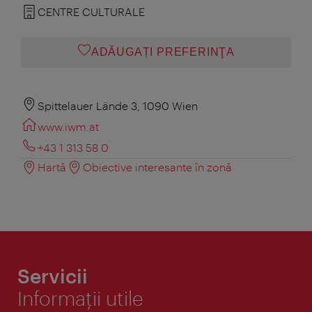
CENTRE CULTURALE
ADĂUGAȚI PREFERINŢA
Spittelauer Lände 3, 1090 Wien
www.iwm.at
+43 1 313 58 0
Hartă
Obiective interesante în zonă
Servicii
Informaţii utile