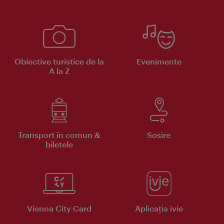
Obiective turistice de la
Evenimente
A la Z
Transport în comun &
Sosire
biletele
Vienna City Card
Aplicaţia ivie