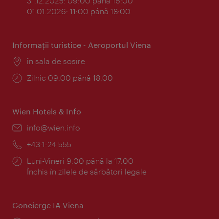
31.12.2025: 09:00 până 16:00
01.01.2026: 11:00 până 18:00
Informaţii turistice - Aeroportul Viena
Locul:
în sala de sosire
Program:
Zilnic 09:00 până 18:00
Wien Hotels & Info
E-
info@wien.info
mail:
Telefon:
+43-1-24 555
Program:
Luni-Vineri 9:00 până la 17:00
Închis în zilele de sărbători legale
Concierge IA Viena