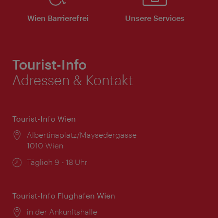
Wien Barrierefrei
Unsere Services
Tourist-Info
Adressen & Kontakt
Tourist-Info Wien
Ort:
Albertinaplatz/Maysedergasse
1010 Wien
Öffnungszeiten:
Täglich 9 - 18 Uhr
Tourist-Info Flughafen Wien
Ort:
in der Ankunftshalle