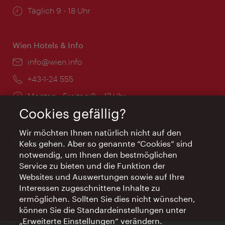
Öffnungszeiten:
Täglich 9 - 18 Uhr
Wien Hotels & Info
Email:
info@wien.info
Telefon:
+43-1-24 555
Öffnungszeiten:
Montag - Freitag 9 – 17 Uhr
Feiertags geschlossen
Cookies gefällig?
Wir möchten Ihnen natürlich nicht auf den
AI Concierge Wien
Keks gehen. Aber so genannte “Cookies” sind
notwendig, um Ihnen den bestmöglichen
Ort:
concierge.wien.info
Service zu bieten und die Funktion der
Öffnungszeiten:
Informationen rund um die Uhr
Websites und Auswertungen sowie auf Ihre
Interessen zugeschnittene Inhalte zu
ermöglichen. Sollten Sie dies nicht wünschen,
können Sie die Standardeinstellungen unter
„Erweiterte Einstellungen“ verändern.