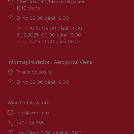
Locul:
Albertinaplatz/Maysedergasse
1010 Viena
Program:
Zilnic 09:00 până 18:00
24.12.2025: 09:00 până 14:00
31.12.2025: 09:00 până 16:00
01.01.2026: 11:00 până 18:00
Informaţii turistice - Aeroportul Viena
Locul:
în sala de sosire
Program:
Zilnic 09:00 până 18:00
Wien Hotels & Info
E-
info@wien.info
mail:
Telefon:
+43-1-24 555
Program:
Luni-Vineri 9:00 până la 17:00