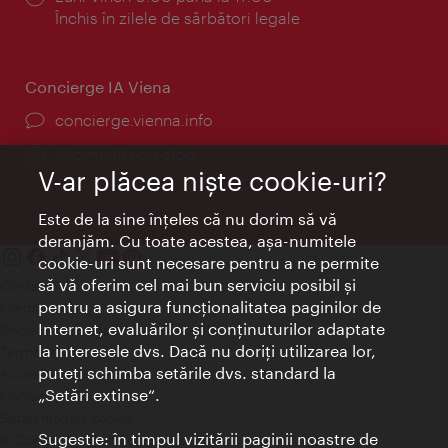
Închis în zilele de sărbători legale
Concierge IA Viena
concierge.vienna.info
Informații non-stop
V-ar plăcea nişte cookie-uri?
Este de la sine înţeles că nu dorim să vă
deranjăm. Cu toate acestea, aşa-numitele
cookie-uri sunt necesare pentru a ne permite
să vă oferim cel mai bun serviciu posibil şi
Contact
pentru a asigura funcţionalitatea paginilor de
Credits
Internet, evaluărilor şi conţinuturilor adaptate
Declaraţie privind protecţia datelor
la interesele dvs. Dacă nu doriţi utilizarea lor,
Terms of Use
puteţi schimba setările dvs. standard la
Accesibilitate
„Setări extinse“.
Contact presa
Setări module cookie
Sugestie: în timpul vizitării paginii noastre de
© Copyright Wien Tourismus