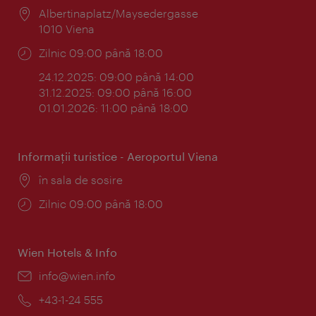
Locul:
Albertinaplatz/Maysedergasse
1010 Viena
Program:
Zilnic 09:00 până 18:00
24.12.2025: 09:00 până 14:00
31.12.2025: 09:00 până 16:00
01.01.2026: 11:00 până 18:00
Informaţii turistice - Aeroportul Viena
Locul:
în sala de sosire
Program:
Zilnic 09:00 până 18:00
Wien Hotels & Info
E-
info@wien.info
mail:
Telefon:
+43-1-24 555