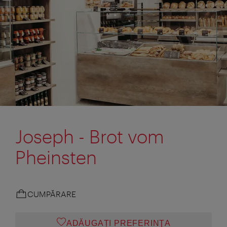
Joseph - Brot vom
Pheinsten
CUMPĂRARE
ADĂUGAȚI PREFERINŢA