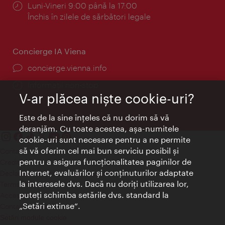
Program:
Luni-Vineri 9:00 până la 17:00
Închis în zilele de sărbători legale
Concierge IA Viena
concierge.vienna.info
Informații non-stop
V-ar plăcea nişte cookie-uri?
Este de la sine înţeles că nu dorim să vă
deranjăm. Cu toate acestea, aşa-numitele
cookie-uri sunt necesare pentru a ne permite
să vă oferim cel mai bun serviciu posibil şi
Contact
pentru a asigura funcţionalitatea paginilor de
Credits
Internet, evaluărilor şi conţinuturilor adaptate
Declaraţie privind protecţia datelor
la interesele dvs. Dacă nu doriţi utilizarea lor,
Terms of Use
puteţi schimba setările dvs. standard la
Accesibilitate
„Setări extinse“.
Contact presa
Setări module cookie