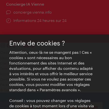
Concierge IA Vienne
Ort:
concierge.vienna.info
Öffnungszeiten:
Informations 24 heures sur 24
Envie de cookies ?
Attention, ceux-là ne se mangent pas ! Ces «
Contact
cookies » sont nécessaires au bon
Mentions obligatoires
fonctionnement des sites Internet et des
Charte sur le respect de la vie privée
évaluations, pour afficher du contenu adapté
Terms of Use
à vos intérêts et vous offrir le meilleur service
Accessibilité
possible. Si vous ne voulez pas accepter ces
Contact presse
cookies, vous pouvez modifier vos réglages
Paramètres de cookies
standard dans « Paramètres avancés ».
© Copyright WienTourismus
Conseil : vous pouvez changer vos réglages
de cookies à tout moment lors d'une visite via