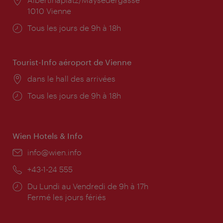
1010 Vienne
Horaires
Tous les jours de 9h à 18h
d'ouverture:
Tourist-Info aéroport de Vienne
Lieu:
dans le hall des arrivées
Horaires
Tous les jours de 9h à 18h
d'ouverture:
Wien Hotels & Info
E-
info@wien.info
mail:
Téléphone:
+43-1-24 555
Horaires
Du Lundi au Vendredi de 9h à 17h
d'ouverture:
Fermé les jours fériés