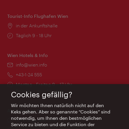
Tourist-Info Flughafen Wien
Ort:
in der Ankunftshalle
Öffnungszeiten:
Täglich 9 - 18 Uhr
Wien Hotels & Info
Email:
info@wien.info
Telefon:
+43-1-24 555
Öffnungszeiten:
Montag - Freitag 9 – 17 Uhr
Feiertags geschlossen
Cookies gefällig?
Wir möchten Ihnen natürlich nicht auf den
AI Concierge Wien
Keks gehen. Aber so genannte “Cookies” sind
notwendig, um Ihnen den bestmöglichen
Ort:
concierge.wien.info
Service zu bieten und die Funktion der