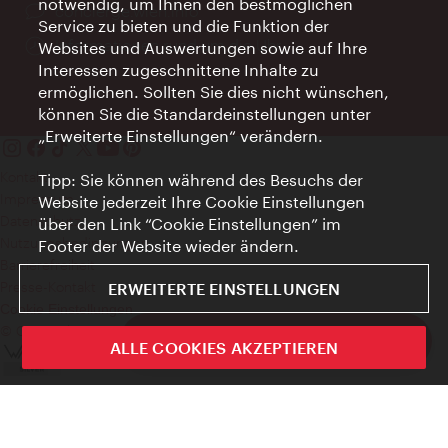
notwendig, um Ihnen den bestmöglichen
Ort:
concierge.wien.info
Service zu bieten und die Funktion der
Öffnungszeiten:
Informationen rund um die Uhr
Websites und Auswertungen sowie auf Ihre
Interessen zugeschnittene Inhalte zu
ermöglichen. Sollten Sie dies nicht wünschen,
können Sie die Standardeinstellungen unter
„Erweiterte Einstellungen“ verändern.
Kontakt
Tipp: Sie können während des Besuchs der
Impressum
Website jederzeit Ihre Cookie Einstellungen
Datenschutz
über den Link “Cookie Einstellungen” im
Nutzungsbedingungen
Footer der Website wieder ändern.
Barrierefreiheit
Presse-Kontakt
ERWEITERTE EINSTELLUNGEN
Cookie Einstellungen
© Copyright WienTourismus
ivie - Die offizielle City Guide App
ALLE COOKIES AKZEPTIEREN
Schlie