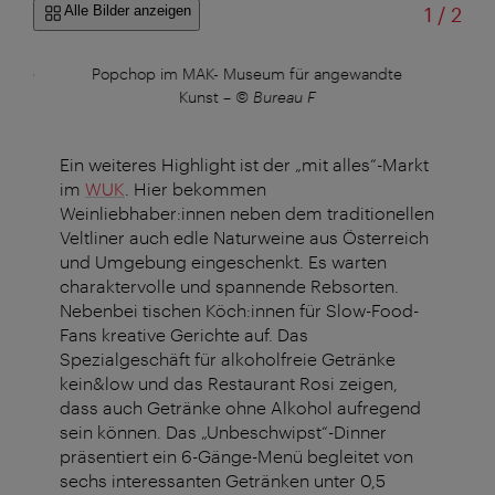
von
Alle Bilder anzeigen
1
/
2
andte
Popchop im MAK- Museum für angewandte
Popc
Kunst
–
© Bureau F
Ein weiteres Highlight ist der „mit alles“-Markt
im
WUK
. Hier bekommen
Weinliebhaber:innen neben dem traditionellen
Veltliner auch edle Naturweine aus Österreich
und Umgebung eingeschenkt. Es warten
charaktervolle und spannende Rebsorten.
Nebenbei tischen Köch:innen für Slow-Food-
Fans kreative Gerichte auf. Das
Spezialgeschäft für alkoholfreie Getränke
kein&low und das Restaurant Rosi zeigen,
dass auch Getränke ohne Alkohol aufregend
sein können. Das „Unbeschwipst“-Dinner
präsentiert ein 6-Gänge-Menü begleitet von
sechs interessanten Getränken unter 0,5