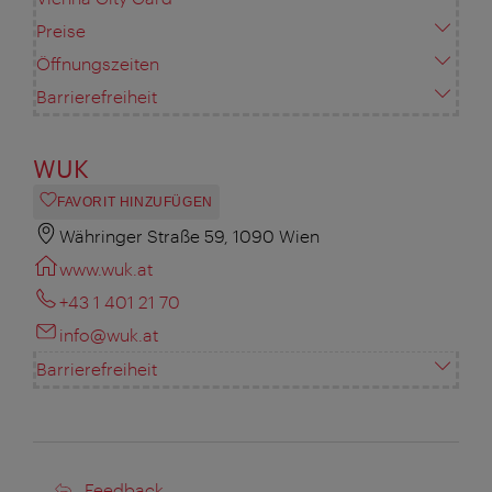
Preise
Öffnungszeiten
Barrierefreiheit
WUK
FAVORIT HINZUFÜGEN
Währinger Straße 59, 1090 Wien
www.wuk.at
+43 1 401 21 70
info@wuk.at
Barrierefreiheit
Feedback
Feedback