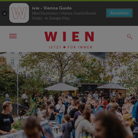
ivie - Vienna Guide
Ansehen
WienTourismus / Vienna Tourist Board
Gratis - In Google Play
Navigation
Such
anzeigen/
ausblenden
Zur
Zum
Navigation
Inhalt