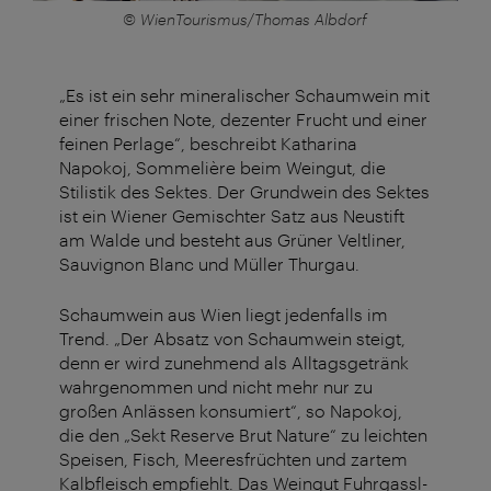
© WienTourismus/Thomas Albdorf
„Es ist ein sehr mineralischer Schaumwein mit
einer frischen Note, dezenter Frucht und einer
feinen Perlage“, beschreibt Katharina
Napokoj
, Sommelière beim Weingut, die
Stilistik des Sektes. Der Grundwein des Sektes
ist ein Wiener Gemischter Satz aus Neustift
am Walde und besteht aus Grüner Veltliner,
Sauvignon Blanc und
Müller Thurgau
.
Schaumwein aus Wien liegt jedenfalls im
Trend. „Der Absatz von Schaumwein steigt,
denn er wird zunehmend als Alltagsgetränk
wahrgenommen und nicht mehr nur zu
großen Anlässen konsumiert“, so
Napokoj
,
die den „Sekt Reserve Brut Nature“ zu leichten
Speisen, Fisch, Meeresfrüchten und zartem
Kalbfleisch empfiehlt. Das Weingut
Fuhrgassl
-