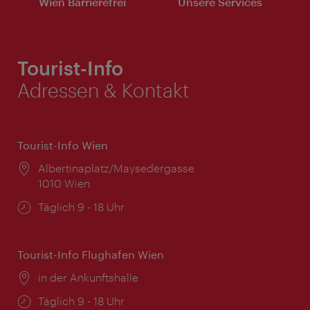
Wien Barrierefrei
Unsere Services
Tourist-Info
Adressen & Kontakt
Tourist-Info Wien
Ort:
Albertinaplatz/Maysedergasse
1010 Wien
Öffnungszeiten:
Täglich 9 - 18 Uhr
Tourist-Info Flughafen Wien
Ort:
in der Ankunftshalle
Öffnungszeiten:
Täglich 9 - 18 Uhr