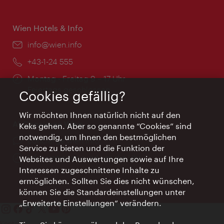
Wien Hotels & Info
Email:
info@wien.info
Telefon:
+43-1-24 555
Öffnungszeiten:
Montag - Freitag 9 – 17 Uhr
Feiertags geschlossen
Cookies gefällig?
Wir möchten Ihnen natürlich nicht auf den
AI Concierge Wien
Keks gehen. Aber so genannte “Cookies” sind
notwendig, um Ihnen den bestmöglichen
Ort:
concierge.wien.info
Service zu bieten und die Funktion der
Öffnungszeiten:
Informationen rund um die Uhr
Websites und Auswertungen sowie auf Ihre
Interessen zugeschnittene Inhalte zu
ermöglichen. Sollten Sie dies nicht wünschen,
können Sie die Standardeinstellungen unter
„Erweiterte Einstellungen“ verändern.
Kontakt