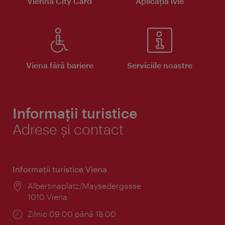
Vienna City Card
Aplicaţia ivie
Viena fără bariere
Serviciile noastre
Informații turistice
Adrese și contact
Informaţii turistice Viena
Locul:
Albertinaplatz/Maysedergasse
1010 Viena
Program:
Zilnic 09:00 până 18:00