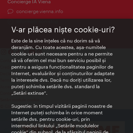
Concierge IA Viena
concierge.vienna.info
Informații non-stop
V-ar plăcea nişte cookie-uri?
Este de la sine înţeles că nu dorim să vă
deranjăm. Cu toate acestea, aşa-numitele
cookie-uri sunt necesare pentru a ne permite
să vă oferim cel mai bun serviciu posibil şi
Contact
pentru a asigura funcţionalitatea paginilor de
Credits
Internet, evaluărilor şi conţinuturilor adaptate
Declaraţie privind protecţia datelor
la interesele dvs. Dacă nu doriţi utilizarea lor,
Terms of Use
puteţi schimba setările dvs. standard la
Accesibilitate
„Setări extinse“.
Contact presa
Setări module cookie
Sugestie: în timpul vizitării paginii noastre de
© Copyright Wien Tourismus
Internet puteţi schimba în orice moment
setările dvs. pentru cookie-uri, prin
intermediul linkului „Setările modulelor
cookie“ din subsol, de la sfârşitul paginii de