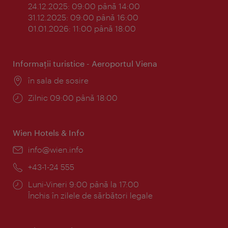
24.12.2025: 09:00 până 14:00
31.12.2025: 09:00 până 16:00
01.01.2026: 11:00 până 18:00
Informaţii turistice - Aeroportul Viena
Locul:
în sala de sosire
Program:
Zilnic 09:00 până 18:00
Wien Hotels & Info
E-
info@wien.info
mail:
Telefon:
+43-1-24 555
Program:
Luni-Vineri 9:00 până la 17:00
Închis în zilele de sărbători legale