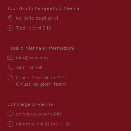
apertura:
Tourist-Info Aeroporto di Vienna
Posizione:
nell’atrio degli arrivi
Orari
Tutti i giorni 9-18
di
apertura:
Hotel di Vienna e informazioni
Email:
info@wien.info
Telefono:
+43-1-24 555
Orari
Lunedì-Venerdì ore 9–17
di
Chiuso nei giorni festivi
apertura:
Concierge IA Vienna
Ort:
concierge.vienna.info
Öffnungszeiten:
Informazioni 24 ore su 24