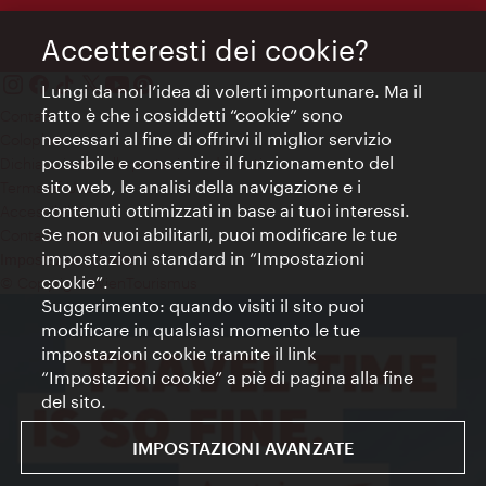
Accetteresti dei cookie?
Lungi da noi l’idea di volerti importunare. Ma il
fatto è che i cosiddetti “cookie” sono
Contatti
necessari al fine di offrirvi il miglior servizio
Colophon
possibile e consentire il funzionamento del
Dichiarazione sulla protezione dei dati
sito web, le analisi della navigazione e i
Terms of Use
contenuti ottimizzati in base ai tuoi interessi.
Accessibilità
Se non vuoi abilitarli, puoi modificare le tue
Contatto stampa
impostazioni standard in “Impostazioni
Impostazioni cookie
cookie”.
© Copyright WienTourismus
Suggerimento: quando visiti il sito puoi
modificare in qualsiasi momento le tue
impostazioni cookie tramite il link
“Impostazioni cookie” a piè di pagina alla fine
del sito.
IMPOSTAZIONI AVANZATE