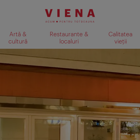
Artă &
Restaurante &
Calitatea
cultură
localuri
vieții
Afişare rezultate căutare pe