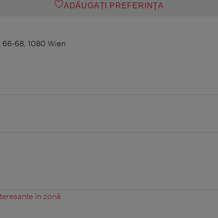
ADĂUGAȚI PREFERINŢA
e 66-68, 1080 Wien
teresante în zonă