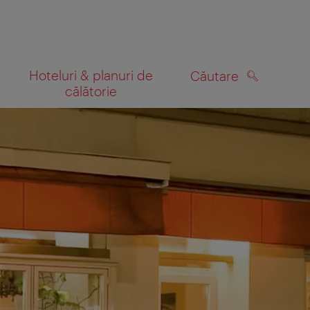
Hoteluri & planuri de
Căutare
călătorie
CĂUTARE
 hartă