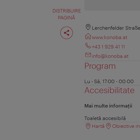
DISTRIBUIRE
PAGINĂ
Distribuiţi
Lerchenfelder Straß
pagina
www.konoba.at
+43 1 929 41 11
info@konoba.at
Program
Lu - Sâ, 17:00 - 00:00
Accesibilitate
Mai multe informații
Toaletă accesibilă
Hartă
Obiective in