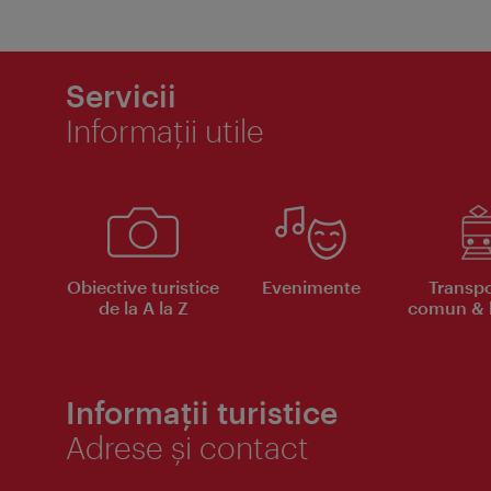
Servicii
Informaţii utile
Obiective turistice
Evenimente
Transpo
de la A la Z
comun & b
Informații turistice
Adrese și contact