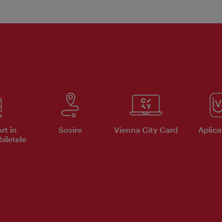
rt în
Sosire
Vienna City Card
Aplicaţ
iletele