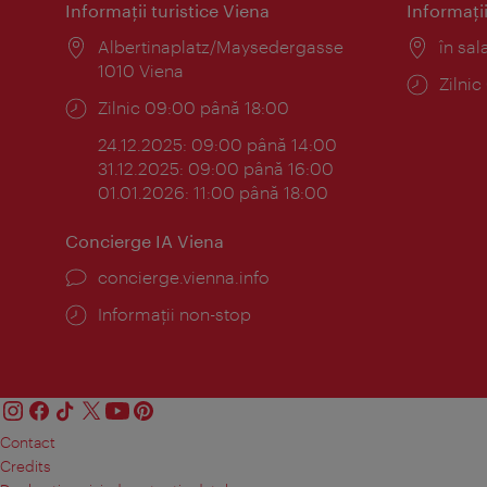
Informaţii turistice Viena
Informaţii
Locul:
Albertinaplatz/Maysedergasse
Locul
în sal
1010 Viena
Progr
Zilni
Program:
Zilnic 09:00 până 18:00
24.12.2025: 09:00 până 14:00
31.12.2025: 09:00 până 16:00
01.01.2026: 11:00 până 18:00
Concierge IA Viena
concierge.vienna.info
Informații non-stop
Contact
Credits