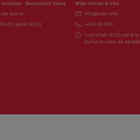
 turistice - Aeroportul Viena
Wien Hotels & Info
:
a de sosire
E-
info@wien.info
mail:
am:
c 09:00 până 18:00
Telefon:
+43-1-24 555
Program:
Luni-Vineri 9:00 până la
Închis în zilele de sărbăt