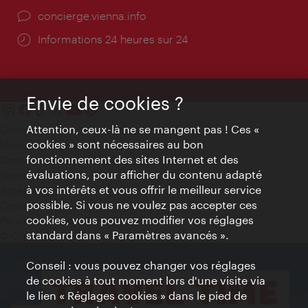
Ort:
concierge.vienna.info
Öffnungszeiten:
Informations 24 heures sur 24
Envie de cookies ?
Attention, ceux-là ne se mangent pas ! Ces «
Contact
cookies » sont nécessaires au bon
Mentions obligatoires
fonctionnement des sites Internet et des
Charte sur le respect de la vie privée
évaluations, pour afficher du contenu adapté
Terms of Use
à vos intérêts et vous offrir le meilleur service
Accessibilité
possible. Si vous ne voulez pas accepter ces
Contact presse
cookies, vous pouvez modifier vos réglages
Paramètres de cookies
standard dans « Paramètres avancés ».
© Copyright WienTourismus
Conseil : vous pouvez changer vos réglages
de cookies à tout moment lors d'une visite via
le lien « Réglages cookies » dans le pied de