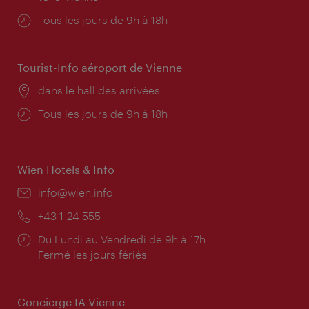
Horaires
Tous les jours de 9h à 18h
d'ouverture:
Tourist-Info aéroport de Vienne
Lieu:
dans le hall des arrivées
Horaires
Tous les jours de 9h à 18h
d'ouverture:
Wien Hotels & Info
E-
info@wien.info
mail:
Téléphone:
+43-1-24 555
Horaires
Du Lundi au Vendredi de 9h à 17h
d'ouverture:
Fermé les jours fériés
Concierge IA Vienne