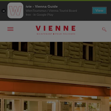
ivie - Vienna Guide
View
WienTourismus / Vienna Tourist Board
free - In Google Play
Afficher
Rech
/
masquer
la
Navigation
Contenu
navigation