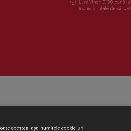
Program:
Luni-Vineri 9:00 până la
Închis în zilele de sărbăt
toate acestea, aşa-numitele cookie-uri