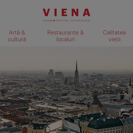
Artă &
Restaurante &
Calitatea
cultură
localuri
vieții
Afişare rezultate căutare pe