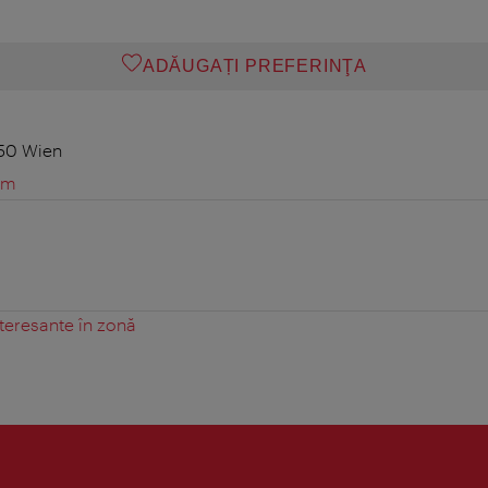
ADĂUGAȚI PREFERINŢA
050 Wien
om
teresante în zonă