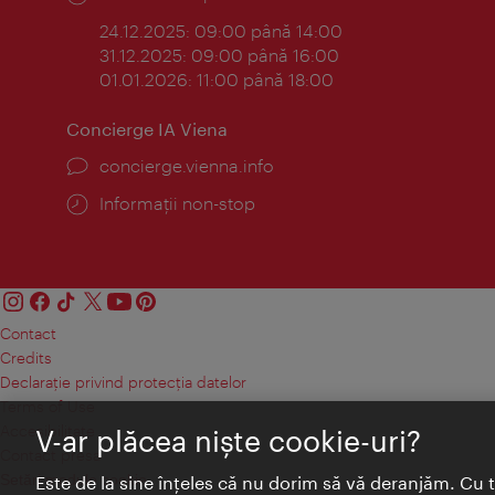
24.12.2025: 09:00 până 14:00
31.12.2025: 09:00 până 16:00
01.01.2026: 11:00 până 18:00
Concierge IA Viena
concierge.vienna.info
Informații non-stop
Contact
Credits
Declaraţie privind protecţia datelor
Terms of Use
Accesibilitate
V-ar plăcea nişte cookie-uri?
Contact presa
Setări module cookie
Este de la sine înţeles că nu dorim să vă deranjăm. Cu 