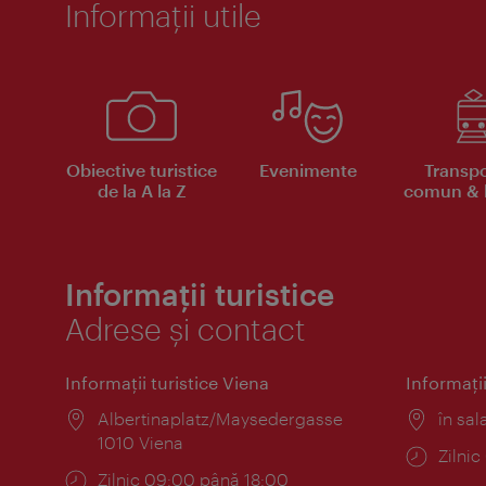
Informaţii utile
Obiective turistice
Evenimente
Transpo
de la A la Z
comun & b
Informații turistice
Adrese și contact
Informaţii turistice Viena
Informaţii
Locul:
Albertinaplatz/Maysedergasse
Locul
în sal
1010 Viena
Progr
Zilni
Program:
Zilnic 09:00 până 18:00