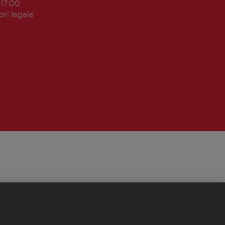
 17:00
ori legale