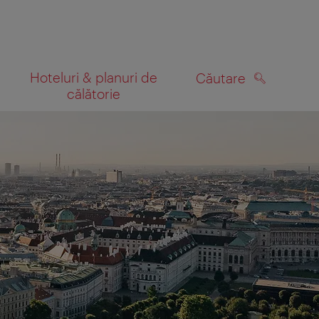
Hoteluri & planuri de
Căutare
călătorie
CĂUTARE
 hartă