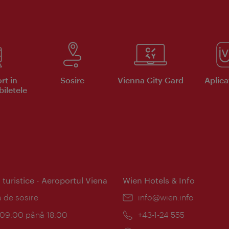
rt în
Sosire
Vienna City Card
Aplicaţ
iletele
 turistice - Aeroportul Viena
Wien Hotels & Info
:
a de sosire
E-
info@wien.info
mail:
am:
c 09:00 până 18:00
Telefon:
+43-1-24 555