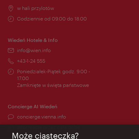
Miejsce:
w hali przylotów
Godziny
Codziennie od 09.00 do 18.00
otwarcia:
Wiedeń Hotele & Info
E-
info@wien.info
mail:
Telefon:
+43-1-24 555
Godziny
Poniedziałek-Piątek godz. 9.00 -
otwarcia:
17.00
Zamknięte w święta państwowe
Concierge AI Wiedeń
concierge.vienna.info
Informacje przez całą dobę
Może ciasteczka?