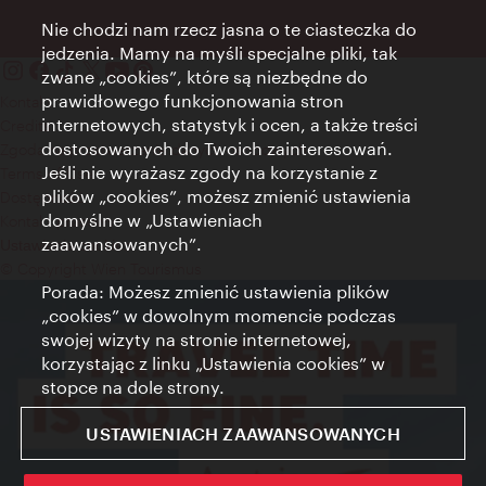
Nie chodzi nam rzecz jasna o te ciasteczka do
jedzenia. Mamy na myśli specjalne pliki, tak
zwane „cookies”, które są niezbędne do
prawidłowego funkcjonowania stron
Kontakt
internetowych, statystyk i ocen, a także treści
Credits
dostosowanych do Twoich zainteresowań.
Zgoda na przetwarzanie danych osobowych
Jeśli nie wyrażasz zgody na korzystanie z
Terms of Use
plików „cookies”, możesz zmienić ustawienia
Dostępność
domyślne w „Ustawieniach
Kontakt prasowy
zaawansowanych”.
Ustawienia cookies
© Copyright Wien Tourismus
Porada: Możesz zmienić ustawienia plików
„cookies” w dowolnym momencie podczas
swojej wizyty na stronie internetowej,
korzystając z linku „Ustawienia cookies” w
stopce na dole strony.
USTAWIENIACH ZAAWANSOWANYCH