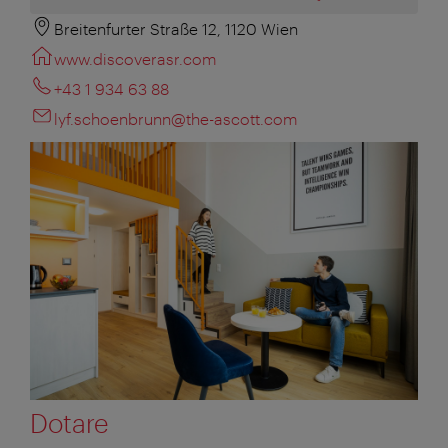
Breitenfurter Straße 12, 1120 Wien
www.discoverasr.com
+43 1 934 63 88
lyf.schoenbrunn@the-ascott.com
Dotare