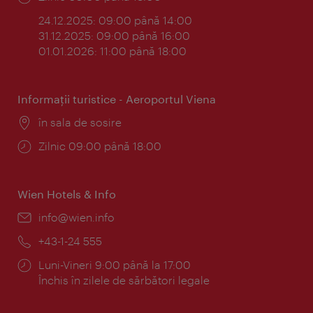
24.12.2025: 09:00 până 14:00
31.12.2025: 09:00 până 16:00
01.01.2026: 11:00 până 18:00
Informaţii turistice - Aeroportul Viena
Locul:
în sala de sosire
Program:
Zilnic 09:00 până 18:00
Wien Hotels & Info
E-
info@wien.info
mail:
Telefon:
+43-1-24 555
Program:
Luni-Vineri 9:00 până la 17:00
Închis în zilele de sărbători legale