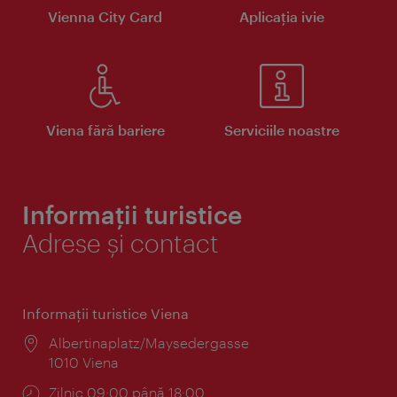
Vienna City Card
Aplicaţia ivie
Viena fără bariere
Serviciile noastre
Informații turistice
Adrese și contact
Informaţii turistice Viena
Locul:
Albertinaplatz/Maysedergasse
1010 Viena
Program:
Zilnic 09:00 până 18:00