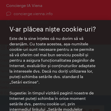
Concierge IA Viena
concierge.vienna.info
Informații non-stop
V-ar plăcea nişte cookie-uri?
Este de la sine înţeles că nu dorim să vă
deranjăm. Cu toate acestea, aşa-numitele
cookie-uri sunt necesare pentru a ne permite
să vă oferim cel mai bun serviciu posibil şi
Contact
pentru a asigura funcţionalitatea paginilor de
Credits
Internet, evaluărilor şi conţinuturilor adaptate
Declaraţie privind protecţia datelor
la interesele dvs. Dacă nu doriţi utilizarea lor,
Terms of Use
puteţi schimba setările dvs. standard la
Accesibilitate
„Setări extinse“.
Contact presa
Setări module cookie
Sugestie: în timpul vizitării paginii noastre de
© Copyright Wien Tourismus
Internet puteţi schimba în orice moment
setările dvs. pentru cookie-uri, prin
intermediul linkului „Setările modulelor