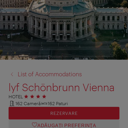
înapoi
List of Accommodations
la:
lyf Schönbrunn Vienna
HOTEL
4 stele
162 Cameră
162 Paturi
REZERVARE
ADĂUGAȚI PREFERINŢA