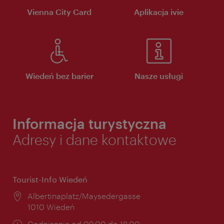
Vienna City Card
Aplikacja ivie
Wiedeń bez barier
Nasze usługi
Informacja turystyczna
Adresy i dane kontaktowe
Tourist-Info Wiedeń
Miejsce:
Albertinaplatz/Maysedergasse
1010 Wiedeń
Godziny
Codziennie od 09.00 do 18.00