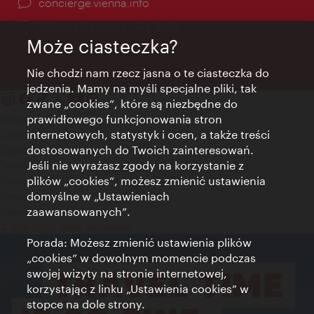
concierge.vienna.info
Informacje przez całą dobę
Może ciasteczka?
Nie chodzi nam rzecz jasna o te ciasteczka do
jedzenia. Mamy na myśli specjalne pliki, tak
zwane „cookies”, które są niezbędne do
prawidłowego funkcjonowania stron
Kontakt
internetowych, statystyk i ocen, a także treści
Credits
dostosowanych do Twoich zainteresowań.
Zgoda na przetwarzanie danych osobowych
Jeśli nie wyrażasz zgody na korzystanie z
Terms of Use
plików „cookies”, możesz zmienić ustawienia
Dostępność
domyślne w „Ustawieniach
Kontakt prasowy
zaawansowanych”.
Ustawienia cookies
© Copyright Wien Tourismus
Porada: Możesz zmienić ustawienia plików
„cookies” w dowolnym momencie podczas
swojej wizyty na stronie internetowej,
korzystając z linku „Ustawienia cookies” w
stopce na dole strony.