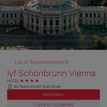
powrót
List of Accommodations
do:
lyf Schönbrunn Vienna
HOTEL
4 gwiazdki
162 Pokój
162 Ilość łóżek
REZERWUJ
DODAJ ULUBIONE