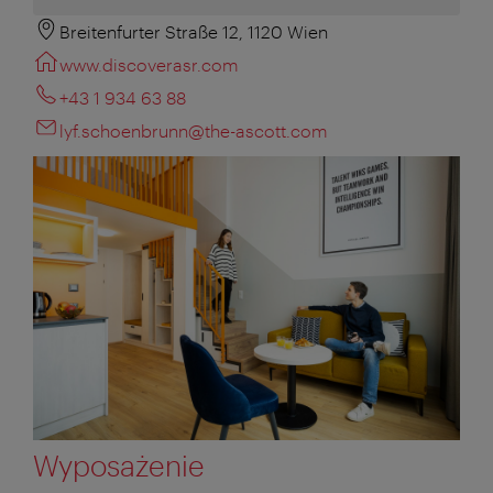
Breitenfurter Straße 12, 1120 Wien
www.discoverasr.com
+43 1 934 63 88
lyf.schoenbrunn@the-ascott.com
Wyposażenie