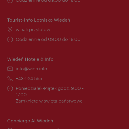
otwarcia:
Tourist-Info Lotnisko Wiedeń
Miejsce:
w hali przylotów
Godziny
Codziennie od 09.00 do 18.00
otwarcia:
Wiedeń Hotele & Info
E-
info@wien.info
mail:
Telefon:
+43-1-24 555
Godziny
Poniedziałek-Piątek godz. 9.00 -
otwarcia:
17.00
Zamknięte w święta państwowe
Concierge AI Wiedeń