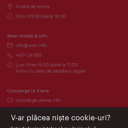
Locul:
în sala de sosire
Program:
Zilnic 09:00 până 18:00
Wien Hotels & Info
E-
info@wien.info
mail:
Telefon:
+43-1-24 555
Program:
Luni-Vineri 9:00 până la 17:00
Închis în zilele de sărbători legale
Concierge IA Viena
concierge.vienna.info
Informații non-stop
V-ar plăcea nişte cookie-uri?