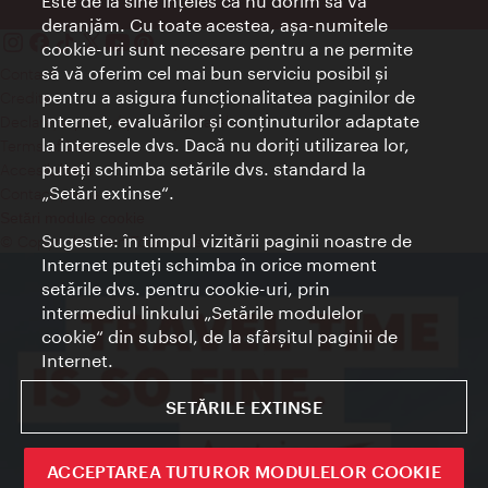
Este de la sine înţeles că nu dorim să vă
deranjăm. Cu toate acestea, aşa-numitele
cookie-uri sunt necesare pentru a ne permite
să vă oferim cel mai bun serviciu posibil şi
Contact
pentru a asigura funcţionalitatea paginilor de
Credits
Internet, evaluărilor şi conţinuturilor adaptate
Declaraţie privind protecţia datelor
la interesele dvs. Dacă nu doriţi utilizarea lor,
Terms of Use
puteţi schimba setările dvs. standard la
Accesibilitate
„Setări extinse“.
Contact presa
Setări module cookie
Sugestie: în timpul vizitării paginii noastre de
© Copyright Wien Tourismus
Internet puteţi schimba în orice moment
setările dvs. pentru cookie-uri, prin
intermediul linkului „Setările modulelor
cookie“ din subsol, de la sfârşitul paginii de
Internet.
SETĂRILE EXTINSE
ACCEPTAREA TUTUROR MODULELOR COOKIE