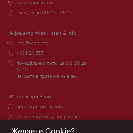
Расположение:
в зале прилетов
Часы
ежедневно 09:00 - 18:00
работы:
Инфоцентр Wien Hotels & Info
Эл.
info@wien.info
почта:
Телефон:
+43-1-24 555
Часы
понеде́льник-пя́тница с 9:00 до
работы:
17:00
Закрыто в праздничные дни
ИИ-консьерж Вены
concierge.vienna.info
Информация круглосуточно
Желаете Cookie?