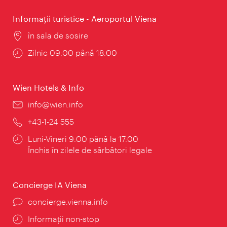
Informaţii turistice - Aeroportul Viena
Locul:
în sala de sosire
Program:
Zilnic 09:00 până 18:00
Wien Hotels & Info
E-
info@wien.info
mail:
Telefon:
+43-1-24 555
Program:
Luni-Vineri 9:00 până la 17:00
Închis în zilele de sărbători legale
Concierge IA Viena
concierge.vienna.info
Informații non-stop