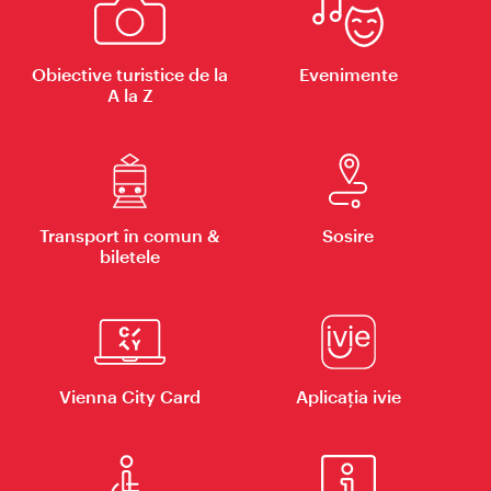
Obiective turistice de la
Evenimente
A la Z
Transport în comun &
Sosire
biletele
Vienna City Card
Aplicaţia ivie