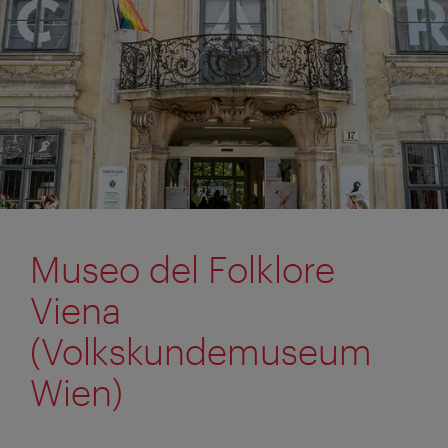
Museo del Folklore
Viena
(Volkskundemuseum
Wien)