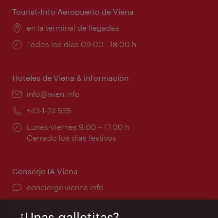
Tourist-Info Aeropuerto de Viena
Lugar:
en la terminal de llegadas
Horarios
Todos los días 09:00 - 18:00 h
de
apertura:
Hoteles de Viena & información
e-
info@wien.info
mail:
Teléfono:
+43-1-24 555
Horarios
Lunes-Viernes 9:00 – 17:00 h
de
Cerrado los días festivos
apertura:
Conserje IA Viena
concierge.vienna.info
Información las 24 horas
¿Unas galletitas?