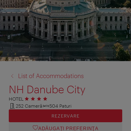
înapoi
List of Accommodations
la:
NH Danube City
HOTEL
4 stele
252 Cameră
504 Paturi
REZERVARE
ADĂUGAȚI PREFERINŢA