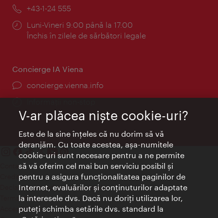
mail:
Telefon:
+43-1-24 555
Program:
Luni-Vineri 9:00 până la 17:00
Închis în zilele de sărbători legale
Concierge IA Viena
concierge.vienna.info
Informații non-stop
V-ar plăcea nişte cookie-uri?
Este de la sine înţeles că nu dorim să vă
deranjăm. Cu toate acestea, aşa-numitele
cookie-uri sunt necesare pentru a ne permite
să vă oferim cel mai bun serviciu posibil şi
Contact
pentru a asigura funcţionalitatea paginilor de
Credits
Internet, evaluărilor şi conţinuturilor adaptate
Declaraţie privind protecţia datelor
la interesele dvs. Dacă nu doriţi utilizarea lor,
Terms of Use
puteţi schimba setările dvs. standard la
Accesibilitate