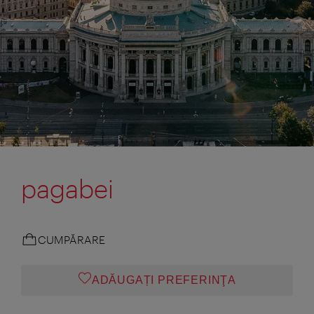
pagabei
CUMPĂRARE
ADĂUGAȚI PREFERINŢA