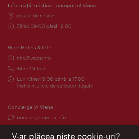
Informaţii turistice - Aeroportul Viena
Locul:
în sala de sosire
Program:
Zilnic 09:00 până 18:00
Wien Hotels & Info
E-
info@wien.info
mail:
Telefon:
+43-1-24 555
Program:
Luni-Vineri 9:00 până la 17:00
Închis în zilele de sărbători legale
Concierge IA Viena
concierge.vienna.info
Informații non-stop
V-ar plăcea nişte cookie-uri?