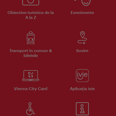
Obiective turistice de la
Evenimente
A la Z
Transport în comun &
Sosire
biletele
Vienna City Card
Aplicaţia ivie