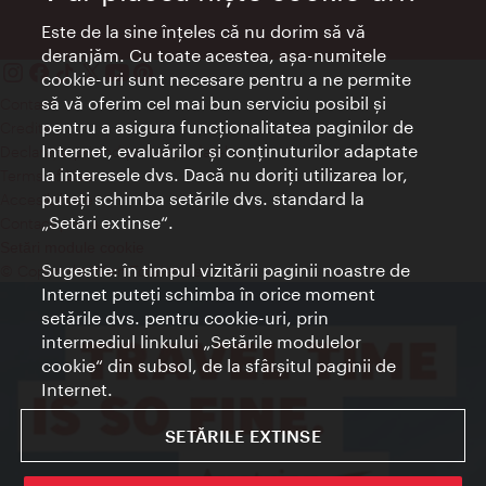
Este de la sine înţeles că nu dorim să vă
deranjăm. Cu toate acestea, aşa-numitele
cookie-uri sunt necesare pentru a ne permite
să vă oferim cel mai bun serviciu posibil şi
Contact
pentru a asigura funcţionalitatea paginilor de
Credits
Internet, evaluărilor şi conţinuturilor adaptate
Declaraţie privind protecţia datelor
la interesele dvs. Dacă nu doriţi utilizarea lor,
Terms of Use
puteţi schimba setările dvs. standard la
Accesibilitate
„Setări extinse“.
Contact presa
Setări module cookie
Sugestie: în timpul vizitării paginii noastre de
© Copyright Wien Tourismus
Internet puteţi schimba în orice moment
setările dvs. pentru cookie-uri, prin
intermediul linkului „Setările modulelor
cookie“ din subsol, de la sfârşitul paginii de
Internet.
SETĂRILE EXTINSE