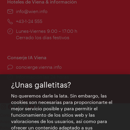
Hoteles de Viena & información
e-
info@wien.info
mail:
Teléfono:
+43-1-24 555
Horarios
Lunes-Viernes 9:00 – 17:00 h
de
Cerrado los días festivos
apertura:
Conserje IA Viena
concierge.vienna.info
Información las 24 horas
¿Unas galletitas?
No queremos darle la lata. Sin embargo, las
cookies son necesarias para proporcionarte el
mejor servicio posible y para permitir el
funcionamiento de los sitios web y las
Contacto
valoraciones de los usuarios, así como para
Aviso legal
ofrecer un contenido adaptado a sus
Política de privacidad de datos