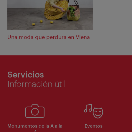
Una moda que perdura en Viena
Servicios
Información útil
Monumentos de la A a la
Eventos
Z