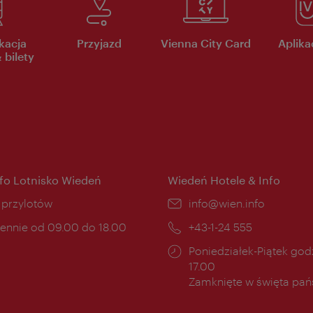
kacja
Przyjazd
Vienna City Card
Aplikac
 bilety
nfo Lotnisko Wiedeń
Wiedeń Hotele & Info
ce:
i przylotów
E-
info@wien.info
mail:
ny
ennie od 09.00 do 18.00
Telefon:
+43-1-24 555
cia:
Godziny
Poniedziałek-Piątek godz
otwarcia:
17.00
Zamknięte w święta pa