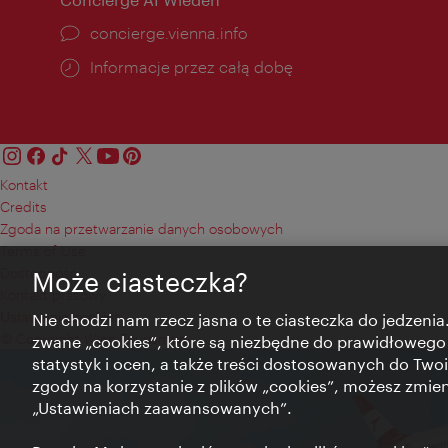
concierge.vienna.info
Informacje przez całą dobę
Kontakt
Credits
Zgoda na przetwarzanie danych osobowych
Terms of Use
Dostępność
Może ciasteczka?
Kontakt prasowy
Ustawienia cookies
Nie chodzi nam rzecz jasna o te ciasteczka do jedzenia.
© Copyright Wien Tourismus
zwane „cookies”, które są niezbędne do prawidłowego
statystyk i ocen, a także treści dostosowanych do Twoi
zgody na korzystanie z plików „cookies”, możesz zmie
„Ustawieniach zaawansowanych”.