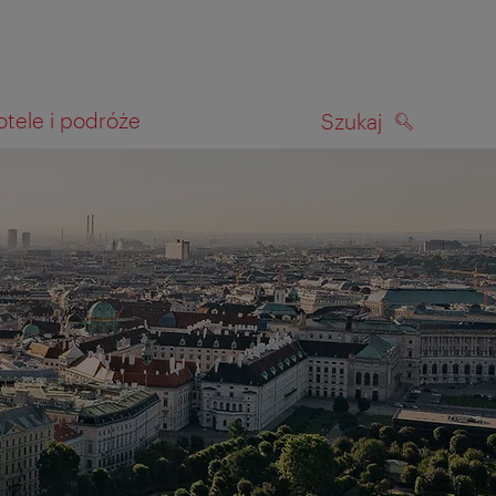
otele i podróże
Szukaj
SZUKAJ
kiwania