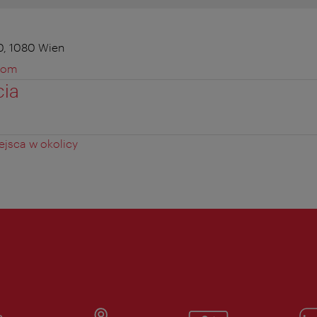
0, 1080 Wien
com
cia
jsca w okolicy