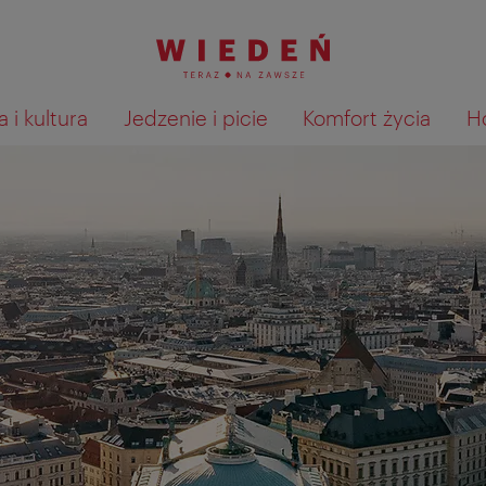
 i kultura
Jedzenie i picie
Komfort życia
H
Pokaż na mapie wyniki wyszu