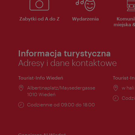
Zabytki od A do Z
Wydarzenia
Komuni
miejska &
Informacja turystyczna
Adresy i dane kontaktowe
Tourist-Info Wiedeń
Tourist-I
Miejsce:
Albertinaplatz/Maysedergasse
Miejs
w hal
1010 Wiedeń
Godzi
Codzi
Godziny
Codziennie od 09.00 do 18.00
otwar
otwarcia:
Concierge AI Wiedeń