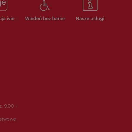
ja ivie
Wiedeń bez barier
Nasze usługi
. 9.00 -
ństwowe