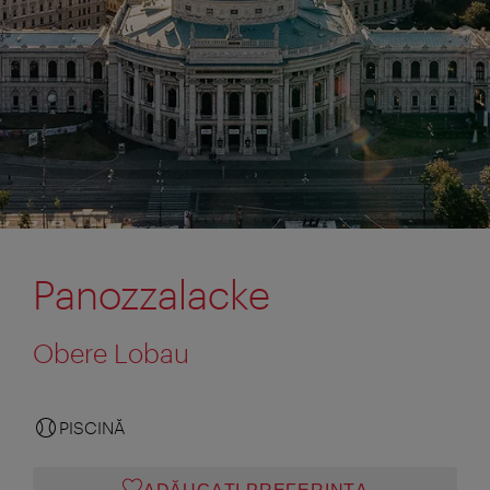
Panozzalacke
Obere Lobau
PISCINĂ