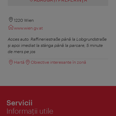
ADĂUGAȚI PREFERINŢA
1220 Wien
www.wien.gv.at
Acces auto: Raffineriestraße până la Lobgrundstraße
şi apoi imediat la stânga până la parcare, 5 minute
de mers pe jos
Hartă
Obiective interesante în zonă
Servicii
Informaţii utile