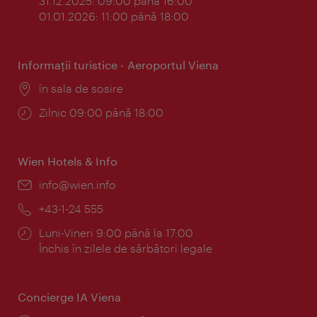
31.12.2025: 09:00 până 16:00
01.01.2026: 11:00 până 18:00
Informaţii turistice - Aeroportul Viena
Locul:
în sala de sosire
Program:
Zilnic 09:00 până 18:00
Wien Hotels & Info
E-
info@wien.info
mail:
Telefon:
+43-1-24 555
Program:
Luni-Vineri 9:00 până la 17:00
Închis în zilele de sărbători legale
Concierge IA Viena