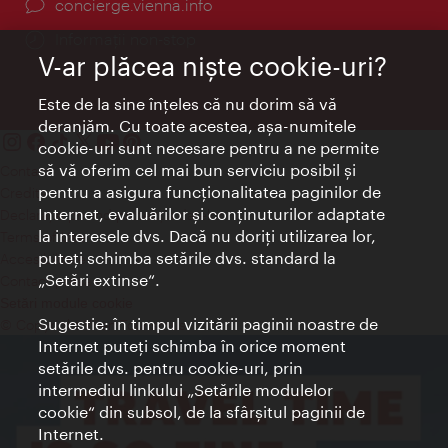
concierge.vienna.info
Informații non-stop
V-ar plăcea nişte cookie-uri?
Este de la sine înţeles că nu dorim să vă
deranjăm. Cu toate acestea, aşa-numitele
cookie-uri sunt necesare pentru a ne permite
să vă oferim cel mai bun serviciu posibil şi
Contact
pentru a asigura funcţionalitatea paginilor de
Credits
Internet, evaluărilor şi conţinuturilor adaptate
Declaraţie privind protecţia datelor
la interesele dvs. Dacă nu doriţi utilizarea lor,
Terms of Use
puteţi schimba setările dvs. standard la
Accesibilitate
„Setări extinse“.
Contact presa
Setări module cookie
Sugestie: în timpul vizitării paginii noastre de
© Copyright Wien Tourismus
Internet puteţi schimba în orice moment
setările dvs. pentru cookie-uri, prin
intermediul linkului „Setările modulelor
cookie“ din subsol, de la sfârşitul paginii de
Internet.