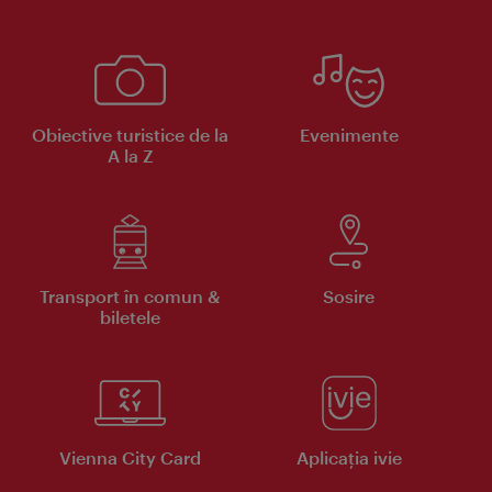
Obiective turistice de la
Evenimente
A la Z
Transport în comun &
Sosire
biletele
Vienna City Card
Aplicaţia ivie