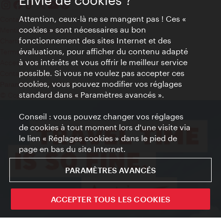
Envie de cookies ?
Attention, ceux-là ne se mangent pas ! Ces «
Contact
cookies » sont nécessaires au bon
Mentions obligatoires
fonctionnement des sites Internet et des
Charte sur le respect de la vie privée
évaluations, pour afficher du contenu adapté
Terms of Use
à vos intérêts et vous offrir le meilleur service
Accessibilité
possible. Si vous ne voulez pas accepter ces
Contact presse
cookies, vous pouvez modifier vos réglages
Paramètres de cookies
standard dans « Paramètres avancés ».
© Copyright WienTourismus
Conseil : vous pouvez changer vos réglages
de cookies à tout moment lors d'une visite via
le lien « Réglages cookies » dans le pied de
page en bas du site Internet.
PARAMÈTRES AVANCÉS
ACCEPTER TOUS LES COOKIES