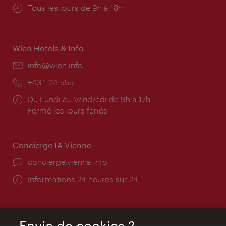
Horaires
Tous les jours de 9h à 18h
d'ouverture:
Wien Hotels & Info
E-
info@wien.info
mail:
Téléphone:
+43-1-24 555
Horaires
Du Lundi au Vendredi de 9h à 17h
d'ouverture:
Fermé les jours fériés
Concierge IA Vienne
Ort:
concierge.vienna.info
Öffnungszeiten:
Informations 24 heures sur 24