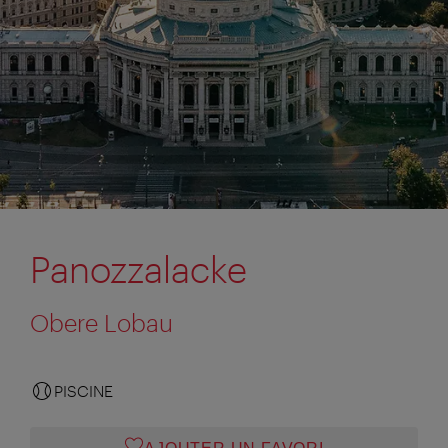
Panozzalacke
Obere Lobau
PISCINE