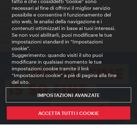
fatto è che i cosiddetti “cookie” sono
Contatti
necessari al fine di offrirvi il miglior servizio
Colophon
possibile e consentire il funzionamento del
Dichiarazione sulla protezione dei dati
sito web, le analisi della navigazione e i
Terms of Use
contenuti ottimizzati in base ai tuoi interessi.
Accessibilità
Se non vuoi abilitarli, puoi modificare le tue
Contatto stampa
impostazioni standard in “Impostazioni
Impostazioni cookie
cookie”.
© Copyright WienTourismus
Suggerimento: quando visiti il sito puoi
modificare in qualsiasi momento le tue
impostazioni cookie tramite il link
“Impostazioni cookie” a piè di pagina alla fine
del sito.
IMPOSTAZIONI AVANZATE
ACCETTA TUTTI I COOKIE