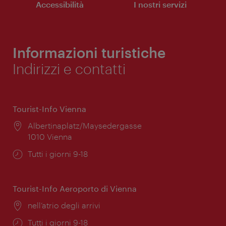
Accessibilità
I nostri servizi
Informazioni turistiche
Indirizzi e contatti
Tourist-Info Vienna
Posizione:
Albertinaplatz/Maysedergasse
1010 Vienna
Orari
Tutti i giorni 9-18
di
apertura:
Tourist-Info Aeroporto di Vienna
Posizione:
nell’atrio degli arrivi
Orari
Tutti i giorni 9-18