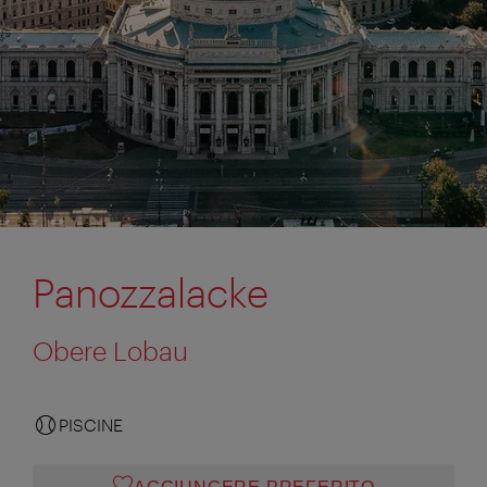
Panozzalacke
Obere Lobau
PISCINE