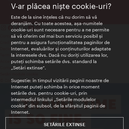
V-ar plăcea nişte cookie-uri?
Este de la sine înţeles că nu dorim să vă
deranjăm. Cu toate acestea, aşa-numitele
cookie-uri sunt necesare pentru a ne permite
să vă oferim cel mai bun serviciu posibil şi
Contact
pentru a asigura funcţionalitatea paginilor de
Credits
Internet, evaluărilor şi conţinuturilor adaptate
Declaraţie privind protecţia datelor
la interesele dvs. Dacă nu doriţi utilizarea lor,
Terms of Use
puteţi schimba setările dvs. standard la
Accesibilitate
„Setări extinse“.
Contact presa
Setări module cookie
Sugestie: în timpul vizitării paginii noastre de
© Copyright Wien Tourismus
Internet puteţi schimba în orice moment
setările dvs. pentru cookie-uri, prin
intermediul linkului „Setările modulelor
cookie“ din subsol, de la sfârşitul paginii de
Internet.
SETĂRILE EXTINSE