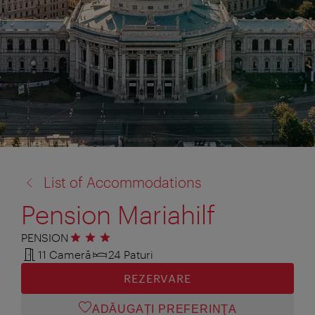
înapoi
List of Accommodations
la:
Pension Mariahilf
PENSION
3 stele
11 Cameră
24 Paturi
REZERVARE
ADĂUGAȚI PREFERINŢA