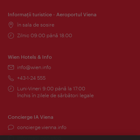
Informaţii turistice - Aeroportul Viena
Locul:
în sala de sosire
Program:
Zilnic 09:00 până 18:00
Wien Hotels & Info
E-
info@wien.info
mail:
Telefon:
+43-1-24 555
Program:
Luni-Vineri 9:00 până la 17:00
Închis în zilele de sărbători legale
Concierge IA Viena
concierge.vienna.info
Informații non-stop