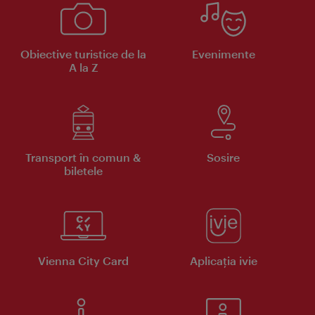
Obiective turistice de la
Evenimente
A la Z
Transport în comun &
Sosire
biletele
Vienna City Card
Aplicaţia ivie