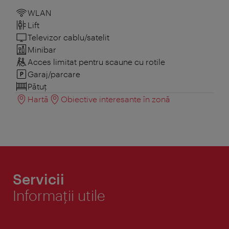
WLAN
Lift
Televizor cablu/satelit
Minibar
Acces limitat pentru scaune cu rotile
Garaj/parcare
Pătuţ
Hartă
Obiective interesante în zonă
Servicii
Informaţii utile