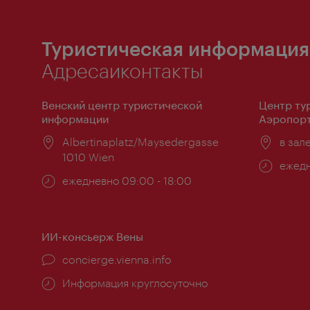
Туристическая информация
Адресаиконтакты
Венский центр туристической
Центр ту
информации
Аэропорт
Расположение:
Albertinaplatz/Maysedergasse
Распо
в зал
1010 Wien
Часы
ежедн
Часы
ежедневно 09:00 - 18:00
работ
работы:
ИИ-консьерж Вены
concierge.vienna.info
Информация круглосуточно