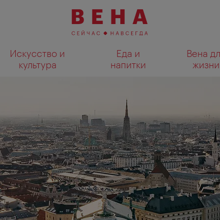
Искусство и
Еда и
Вена д
культура
напитки
жизни
Показать результаты поиска н