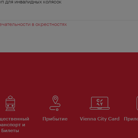
п для инвалидных колясок
чательности в окрестностях
щественный
Прибытие
Vienna City Card
Прило
ранспорт и
Билеты