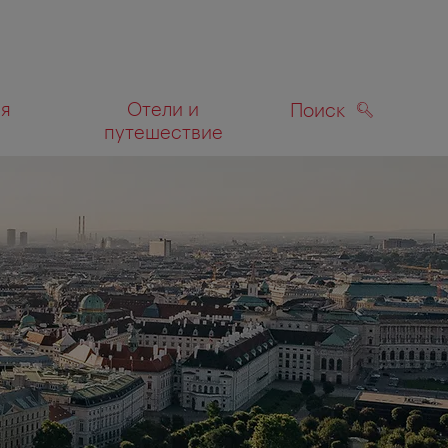
ля
Отели и
Поиск
путешествие
ПОИСК
а карте