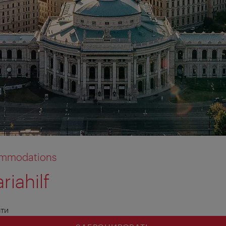
commodations
riahilf
ати