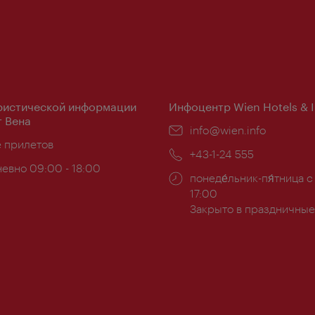
ристической информации
Инфоцентр Wien Hotels & 
 Вена
Эл.
info@wien.info
ложение:
е прилетов
почта:
Телефон:
+43-1-24 555
евно 09:00 - 18:00
Часы
понеде́льник-пя́тница с
ы:
работы:
17:00
Закрыто в праздничные