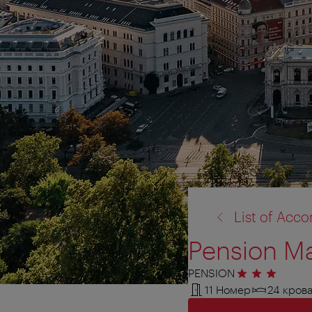
назад
List of Ac
к:
Pension Ma
PENSION
3 звезды
11 Номер
24 кров