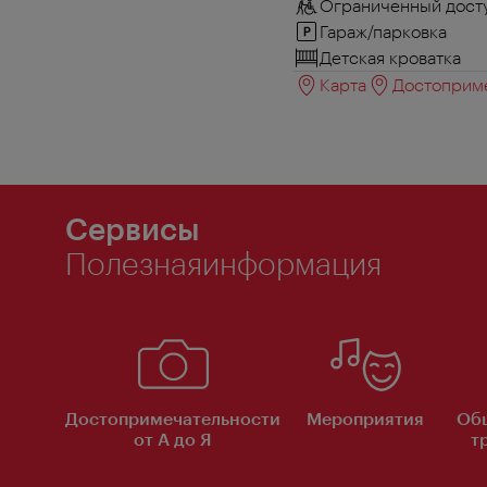
Ограниченный досту
Гараж/парковка
Детская кроватка
Карта
Достоприме
Сервисы
Полезнаяинформация
Достопримечательности
Мероприятия
Об
от А до Я
т