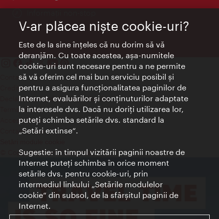
Informații non-stop
V-ar plăcea nişte cookie-uri?
Este de la sine înţeles că nu dorim să vă
deranjăm. Cu toate acestea, aşa-numitele
cookie-uri sunt necesare pentru a ne permite
să vă oferim cel mai bun serviciu posibil şi
Contact
pentru a asigura funcţionalitatea paginilor de
Credits
Internet, evaluărilor şi conţinuturilor adaptate
Declaraţie privind protecţia datelor
la interesele dvs. Dacă nu doriţi utilizarea lor,
Terms of Use
puteţi schimba setările dvs. standard la
Accesibilitate
„Setări extinse“.
Contact presa
Setări module cookie
Sugestie: în timpul vizitării paginii noastre de
© Copyright Wien Tourismus
Internet puteţi schimba în orice moment
setările dvs. pentru cookie-uri, prin
intermediul linkului „Setările modulelor
cookie“ din subsol, de la sfârşitul paginii de
Internet.