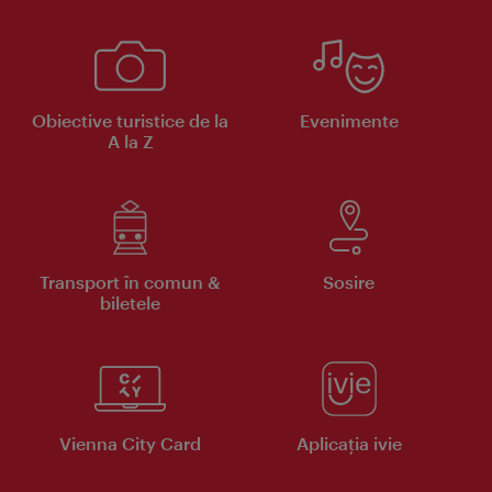
Obiective turistice de la
Evenimente
A la Z
Transport în comun &
Sosire
biletele
Vienna City Card
Aplicaţia ivie