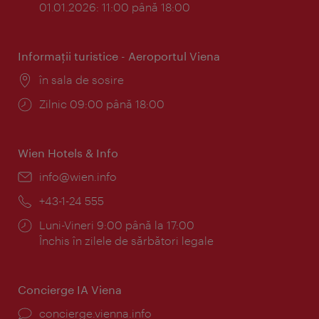
01.01.2026: 11:00 până 18:00
Informaţii turistice - Aeroportul Viena
Locul:
în sala de sosire
Program:
Zilnic 09:00 până 18:00
Wien Hotels & Info
E-
info@wien.info
mail:
Telefon:
+43-1-24 555
Program:
Luni-Vineri 9:00 până la 17:00
Închis în zilele de sărbători legale
Concierge IA Viena
concierge.vienna.info