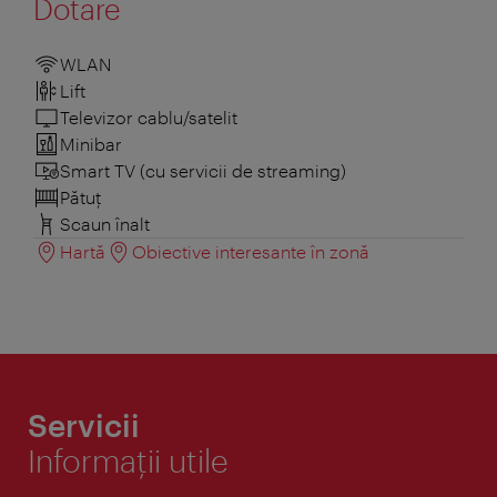
Dotare
WLAN
Lift
Televizor cablu/satelit
Minibar
Smart TV (cu servicii de streaming)
Pătuţ
Scaun înalt
Hartă
Obiective interesante în zonă
Servicii
Informaţii utile