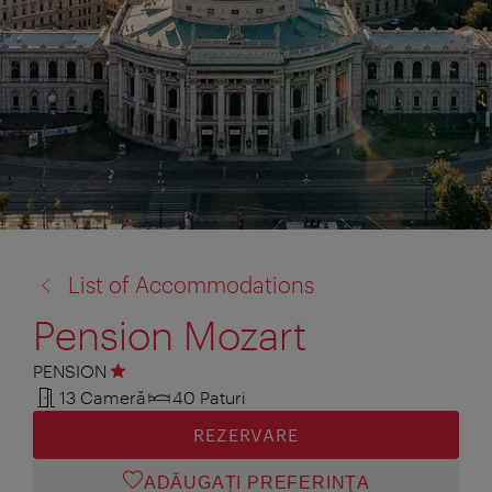
înapoi
List of Accommodations
la:
Pension Mozart
PENSION
1 stea
13 Cameră
40 Paturi
REZERVARE
ADĂUGAȚI PREFERINŢA