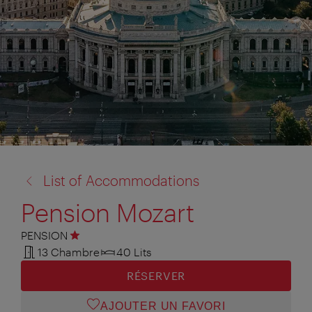
retour
List of Accommodations
à:
Pension Mozart
PENSION
1 étoile
13 Chambre
40 Lits
RÉSERVER
AJOUTER UN FAVORI