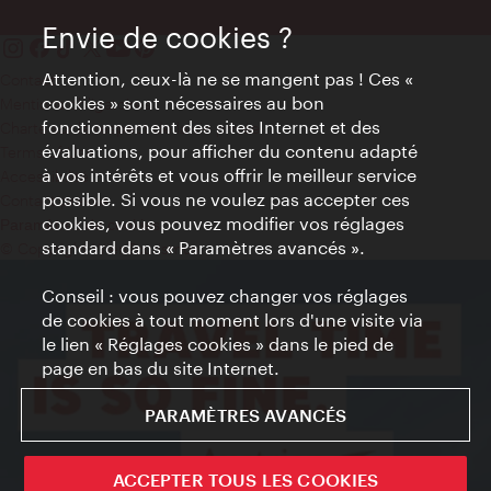
Envie de cookies ?
Attention, ceux-là ne se mangent pas ! Ces «
Contact
cookies » sont nécessaires au bon
Mentions obligatoires
fonctionnement des sites Internet et des
Charte sur le respect de la vie privée
évaluations, pour afficher du contenu adapté
Terms of Use
à vos intérêts et vous offrir le meilleur service
Accessibilité
possible. Si vous ne voulez pas accepter ces
Contact presse
cookies, vous pouvez modifier vos réglages
Paramètres de cookies
standard dans « Paramètres avancés ».
© Copyright WienTourismus
Conseil : vous pouvez changer vos réglages
de cookies à tout moment lors d'une visite via
le lien « Réglages cookies » dans le pied de
page en bas du site Internet.
PARAMÈTRES AVANCÉS
ACCEPTER TOUS LES COOKIES