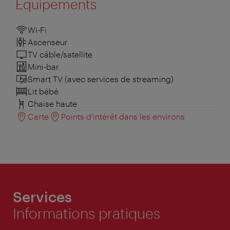
Équipements
Wi-Fi
Ascenseur
TV câble/satellite
Mini-bar
Smart TV (avec services de streaming)
Lit bébé
Chaise haute
Carte
Points d'intérêt dans les environs
Services
Informations pratiques