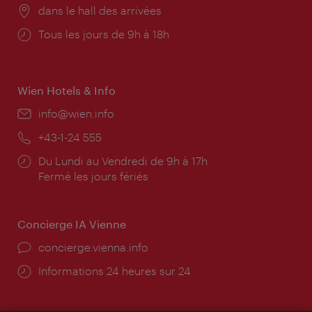
Lieu:
dans le hall des arrivées
Horaires
Tous les jours de 9h à 18h
d'ouverture:
Wien Hotels & Info
E-
info@wien.info
mail:
Téléphone:
+43-1-24 555
Horaires
Du Lundi au Vendredi de 9h à 17h
d'ouverture:
Fermé les jours fériés
Concierge IA Vienne
Ort:
concierge.vienna.info
Öffnungszeiten:
Informations 24 heures sur 24