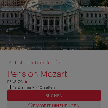
Zurück
Liste der Unterkünfte
zu:
Pension Mozart
PENSION
1 Stern
13 Zimmer
40 Betten
BUCHEN
FAVORIT HINZUFÜGEN