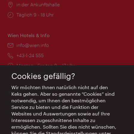
Ort:
in der Ankunftshalle
Öffnungszeiten:
Täglich 9 - 18 Uhr
Wien Hotels & Info
Email:
info@wien.info
Telefon:
+43-1-24 555
Öffnungszeiten:
Montag - Freitag 9 – 17 Uhr
Feiertags geschlossen
Cookies gefällig?
Wir möchten Ihnen natürlich nicht auf den
AI Concierge Wien
Keks gehen. Aber so genannte “Cookies” sind
notwendig, um Ihnen den bestmöglichen
Ort:
concierge.wien.info
Service zu bieten und die Funktion der
Öffnungszeiten:
Informationen rund um die Uhr
Websites und Auswertungen sowie auf Ihre
Interessen zugeschnittene Inhalte zu
ermöglichen. Sollten Sie dies nicht wünschen,
können Sie die Standardeinstellungen unter