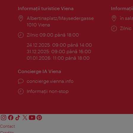
Informaţii turistice Viena
Informaţii
Locul:
Albertinaplatz/Maysedergasse
Locul
în sal
1010 Viena
Progr
Zilni
Program:
Zilnic 09:00 până 18:00
24.12.2025: 09:00 până 14:00
31.12.2025: 09:00 până 16:00
01.01.2026: 11:00 până 18:00
Concierge IA Viena
concierge.vienna.info
Informații non-stop
Contact
Credits