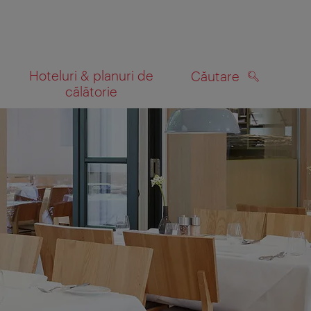
Hoteluri & planuri de
Căutare
călătorie
CĂUTARE
 hartă