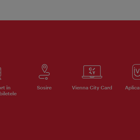
rt în
Sosire
Vienna City Card
Aplicaţ
iletele