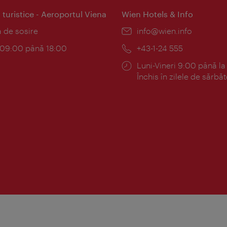
 turistice - Aeroportul Viena
Wien Hotels & Info
:
a de sosire
E-
info@wien.info
mail:
am:
c 09:00 până 18:00
Telefon:
+43-1-24 555
Program:
Luni-Vineri 9:00 până la
Închis în zilele de sărbăt