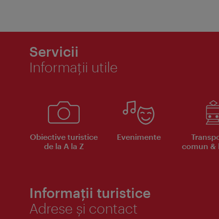
Servicii
Informaţii utile
Obiective turistice
Evenimente
Transpo
de la A la Z
comun & b
Informații turistice
Adrese și contact