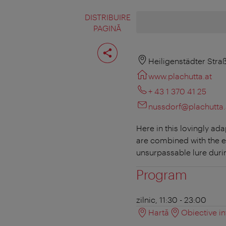
DISTRIBUIRE
PAGINĂ
Distribuiţi
pagina
Heiligenstädter Stra
www.plachutta.at
+ 43 1 370 41 25
nussdorf@plachutta.
Here in this lovingly ad
are combined with the en
unsurpassable lure duri
Program
zilnic, 11:30 - 23:00
Hartă
Obiective in