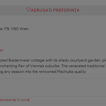
ADĂUGAȚI PREFERINŢA
ße 179, 1190 Wien
at
apted Biedermeier cottage with its shady courtyard garden, pl
chanting flair of Vienna’s suburbs. The venerated traditional 
ng any season into the renowned Plachutta quality.
teresante în zonă