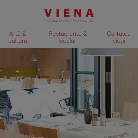
Artă &
Restaurante &
Calitatea
cultură
localuri
vieții
Afişare rezultate căutare pe