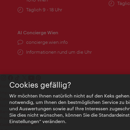
Öffnu
Täglic
Öffnungszeiten:
Täglich 9 - 18 Uhr
AI Concierge Wien
Ort:
concierge.wien.info
Öffnungszeiten:
Informationen rund um die Uhr
Cookies gefällig?
Kontakt
Impressum
Wir möchten Ihnen natürlich nicht auf den Keks gehen
Datenschutz
notwendig, um Ihnen den bestmöglichen Service zu bi
Nutzungsbedingungen
und Auswertungen sowie auf Ihre Interessen zugeschni
Barrierefreiheit
Sie dies nicht wünschen, können Sie die Standardeinst
Presse-Kontakt
Einstellungen“ verändern.
Cookie Einstellungen