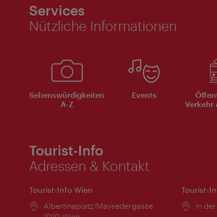
Services
Nützliche Informationen
Sehenswürdigkeiten
Events
Öffen
A-Z
Verkehr 
Tourist-Info
Adressen & Kontakt
Tourist-Info Wien
Tourist-I
Ort:
Albertinaplatz/Maysedergasse
Ort:
in der
1010 Wien