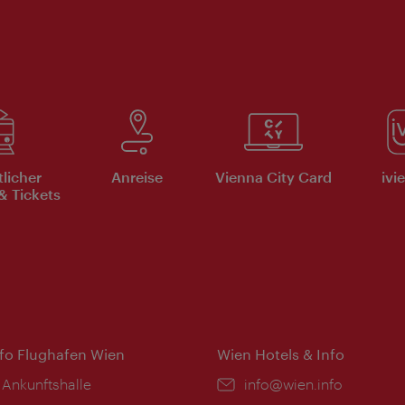
tlicher
Anreise
Vienna City Card
ivi
& Tickets
nfo Flughafen Wien
Wien Hotels & Info
 Ankunftshalle
Email:
info@wien.info