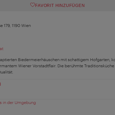
FAVORIT HINZUFÜGEN
ße 179, 1190 Wien
at
adaptierten Biedermeierhäuschen mit schattigem Hofgarten, 
armantem Wiener Vorstadtflair. Die berühmte Traditionsküche l
ualität.
n
es in der Umgebung