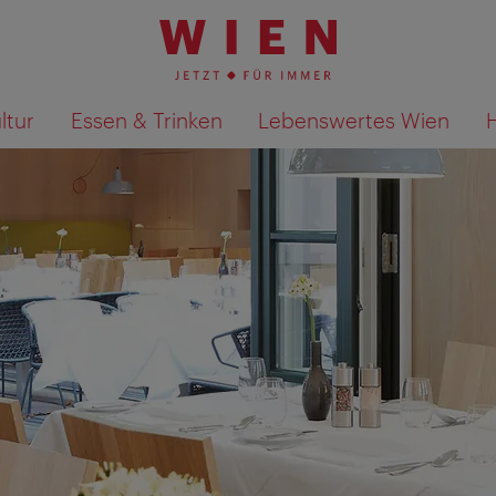
ltur
Essen & Trinken
Lebenswertes Wien
Suchergebnisse auf Karte an