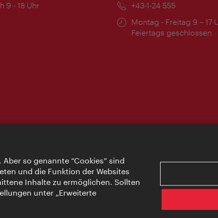
ngszeiten:
h 9 - 18 Uhr
Telefon:
+43-1-24 555
Öffnungszeiten:
Montag - Freitag 9 – 17 
Feiertags geschlossen
. Aber so genannte “Cookies” sind
eten und die Funktion der Websites
ttene Inhalte zu ermöglichen. Sollten
ellungen unter „Erweiterte