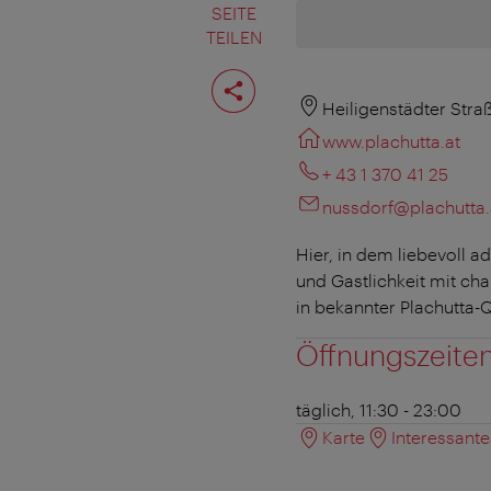
SEITE
TEILEN
Seite
teilen
Heiligenstädter Stra
www.plachutta.at
+ 43 1 370 41 25
nussdorf@plachutta.
Hier, in dem liebevoll 
und Gastlichkeit mit ch
in bekannter Plachutta-Q
Öffnungszeite
täglich, 11:30 - 23:00
Karte
Interessant