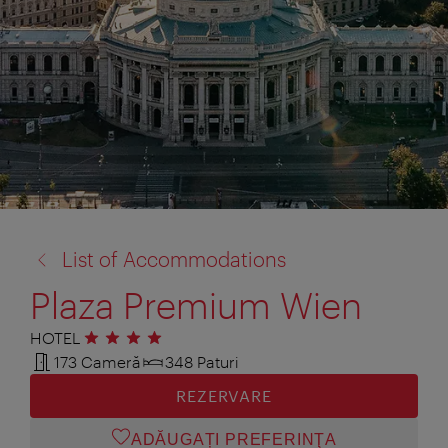
înapoi
List of Accommodations
la:
Plaza Premium Wien
HOTEL
4 stele
173 Cameră
348 Paturi
REZERVARE
ADĂUGAȚI PREFERINŢA