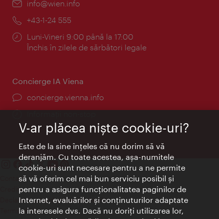
E-
info@wien.info
mail:
Telefon:
+43-1-24 555
Program:
Luni-Vineri 9:00 până la 17:00
Închis în zilele de sărbători legale
Concierge IA Viena
concierge.vienna.info
Informații non-stop
V-ar plăcea nişte cookie-uri?
Este de la sine înţeles că nu dorim să vă
deranjăm. Cu toate acestea, aşa-numitele
cookie-uri sunt necesare pentru a ne permite
să vă oferim cel mai bun serviciu posibil şi
Contact
pentru a asigura funcţionalitatea paginilor de
Credits
Internet, evaluărilor şi conţinuturilor adaptate
Declaraţie privind protecţia datelor
la interesele dvs. Dacă nu doriţi utilizarea lor,
Terms of Use