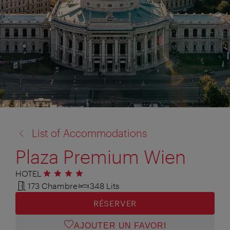
retour
List of Accommodations
à:
Plaza Premium Wien
HOTEL
4 étoiles
173 Chambre
348 Lits
RÉSERVER
AJOUTER UN FAVORI