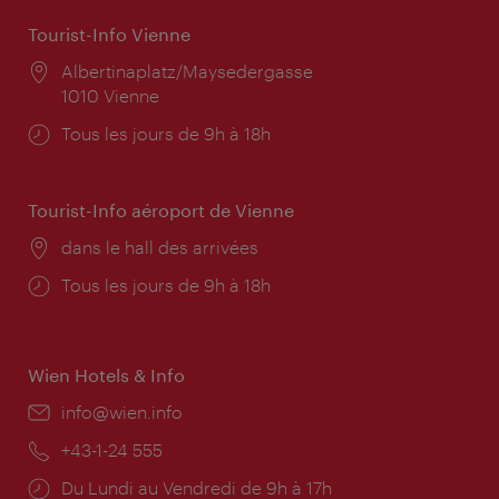
Tourist-Info Vienne
Lieu:
Albertinaplatz/Maysedergasse
1010 Vienne
Horaires
Tous les jours de 9h à 18h
d'ouverture:
Tourist-Info aéroport de Vienne
Lieu:
dans le hall des arrivées
Horaires
Tous les jours de 9h à 18h
d'ouverture:
Wien Hotels & Info
E-
info@wien.info
mail:
Téléphone:
+43-1-24 555
Horaires
Du Lundi au Vendredi de 9h à 17h