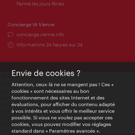
d'ouverture:
Fermé les jours fériés
Concierge IA Vienne
Ort:
concierge.vienna.info
Öffnungszeiten:
Informations 24 heures sur 24
Envie de cookies ?
Attention, ceux-là ne se mangent pas ! Ces «
Contact
cookies » sont nécessaires au bon
Mentions obligatoires
fonctionnement des sites Internet et des
Charte sur le respect de la vie privée
évaluations, pour afficher du contenu adapté
Terms of Use
à vos intérêts et vous offrir le meilleur service
Accessibilité
possible. Si vous ne voulez pas accepter ces
Contact presse
cookies, vous pouvez modifier vos réglages
Paramètres de cookies
standard dans « Paramètres avancés ».
© Copyright WienTourismus