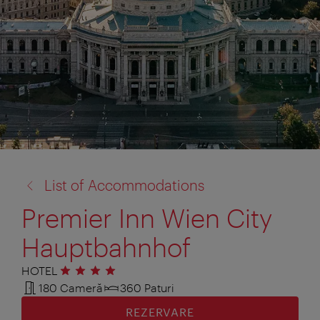
înapoi
List of Accommodations
la:
Premier Inn Wien City
Hauptbahnhof
HOTEL
4 stele
180 Cameră
360 Paturi
REZERVARE