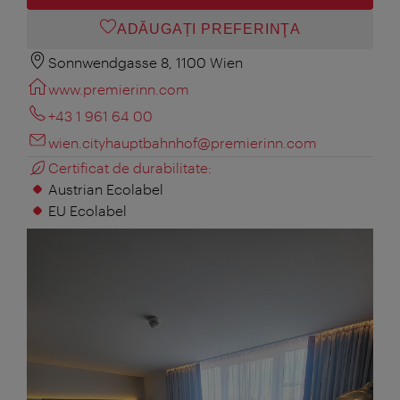
ADĂUGAȚI PREFERINŢA
Sonnwendgasse 8, 1100 Wien
www.premierinn.com
+43 1 961 64 00
wien.cityhauptbahnhof@premierinn.com
Certificat de durabilitate:
Austrian Ecolabel
EU Ecolabel