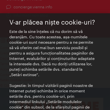
concierge.vienna.info
Informații non-stop
V-ar plăcea nişte cookie-uri?
Este de la sine înţeles că nu dorim să vă
deranjăm. Cu toate acestea, aşa-numitele
cookie-uri sunt necesare pentru a ne permite
să vă oferim cel mai bun serviciu posibil şi
Contact
pentru a asigura funcţionalitatea paginilor de
Credits
Internet, evaluărilor şi conţinuturilor adaptate
Declaraţie privind protecţia datelor
la interesele dvs. Dacă nu doriţi utilizarea lor,
Terms of Use
puteţi schimba setările dvs. standard la
Accesibilitate
„Setări extinse“.
Contact presa
Setări module cookie
Sugestie: în timpul vizitării paginii noastre de
© Copyright Wien Tourismus
Internet puteţi schimba în orice moment
setările dvs. pentru cookie-uri, prin
intermediul linkului „Setările modulelor
cookie“ din subsol, de la sfârşitul paginii de