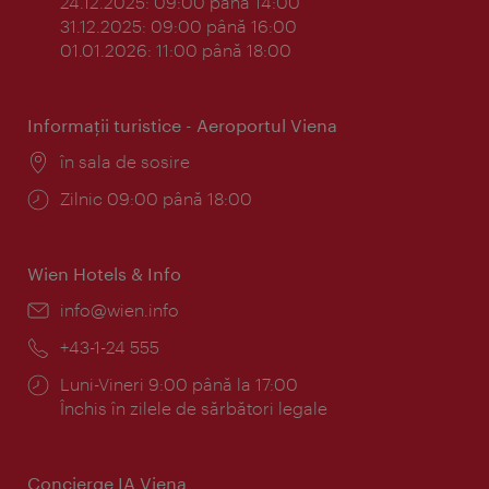
24.12.2025: 09:00 până 14:00
31.12.2025: 09:00 până 16:00
01.01.2026: 11:00 până 18:00
Informaţii turistice - Aeroportul Viena
Locul:
în sala de sosire
Program:
Zilnic 09:00 până 18:00
Wien Hotels & Info
E-
info@wien.info
mail:
Telefon:
+43-1-24 555
Program:
Luni-Vineri 9:00 până la 17:00
Închis în zilele de sărbători legale
Concierge IA Viena