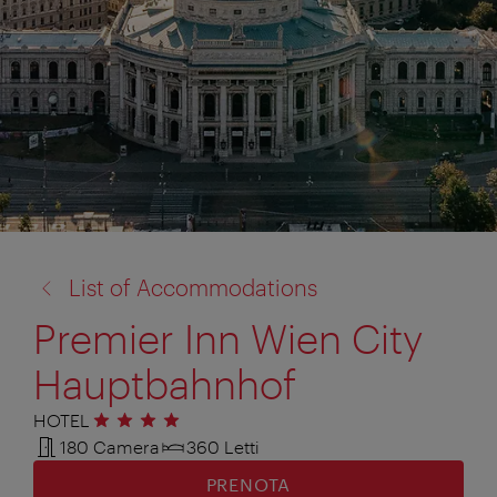
torna
List of Accommodations
a:
Premier Inn Wien City
Hauptbahnhof
HOTEL
4 stelle
180 Camera
360 Letti
PRENOTA