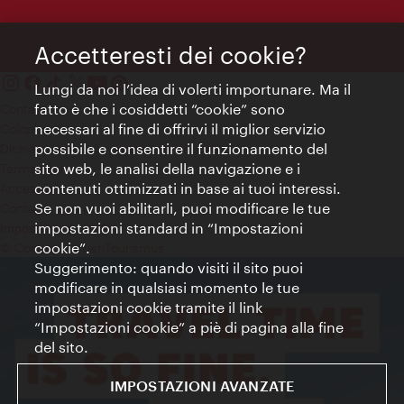
Accetteresti dei cookie?
Lungi da noi l’idea di volerti importunare. Ma il
fatto è che i cosiddetti “cookie” sono
Contatti
necessari al fine di offrirvi il miglior servizio
Colophon
possibile e consentire il funzionamento del
Dichiarazione sulla protezione dei dati
sito web, le analisi della navigazione e i
Terms of Use
contenuti ottimizzati in base ai tuoi interessi.
Accessibilità
Se non vuoi abilitarli, puoi modificare le tue
Contatto stampa
impostazioni standard in “Impostazioni
Impostazioni cookie
cookie”.
© Copyright WienTourismus
Suggerimento: quando visiti il sito puoi
modificare in qualsiasi momento le tue
impostazioni cookie tramite il link
“Impostazioni cookie” a piè di pagina alla fine
del sito.
IMPOSTAZIONI AVANZATE