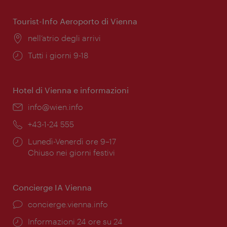
apertura:
Tourist-Info Aeroporto di Vienna
Posizione:
nell’atrio degli arrivi
Orari
Tutti i giorni 9-18
di
apertura:
Hotel di Vienna e informazioni
Email:
info@wien.info
Telefono:
+43-1-24 555
Orari
Lunedì-Venerdì ore 9–17
di
Chiuso nei giorni festivi
apertura:
Concierge IA Vienna
Ort:
concierge.vienna.info
Öffnungszeiten:
Informazioni 24 ore su 24