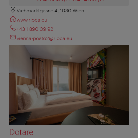
Viehmarktgasse 4, 1030 Wien
www.rioca.eu
+43 1 890 09 92
vienna-posto2@rioca.eu
Dotare