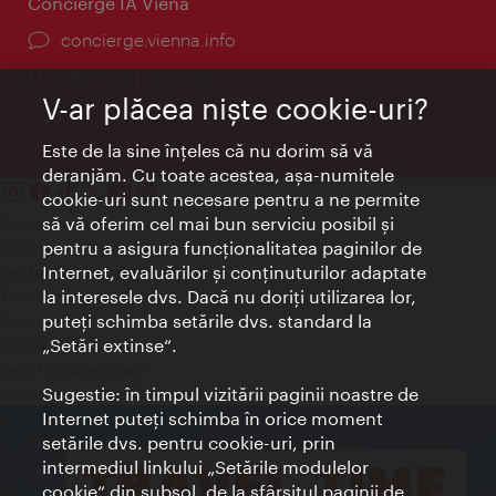
Concierge IA Viena
concierge.vienna.info
Informații non-stop
V-ar plăcea nişte cookie-uri?
Este de la sine înţeles că nu dorim să vă
deranjăm. Cu toate acestea, aşa-numitele
cookie-uri sunt necesare pentru a ne permite
să vă oferim cel mai bun serviciu posibil şi
Contact
pentru a asigura funcţionalitatea paginilor de
Credits
Internet, evaluărilor şi conţinuturilor adaptate
Declaraţie privind protecţia datelor
la interesele dvs. Dacă nu doriţi utilizarea lor,
Terms of Use
puteţi schimba setările dvs. standard la
Accesibilitate
„Setări extinse“.
Contact presa
Setări module cookie
Sugestie: în timpul vizitării paginii noastre de
© Copyright Wien Tourismus
Internet puteţi schimba în orice moment
setările dvs. pentru cookie-uri, prin
intermediul linkului „Setările modulelor
cookie“ din subsol, de la sfârşitul paginii de