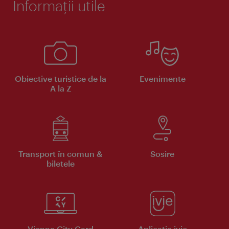
Informaţii utile
Obiective turistice de la
Evenimente
A la Z
Transport în comun &
Sosire
biletele
Vienna City Card
Aplicaţia ivie