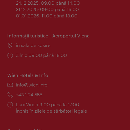
24.12.2025: 09:00 până 14:00
31.12.2025: 09:00 până 16:00
01.01.2026: 11:00 până 18:00
Informaţii turistice - Aeroportul Viena
Locul:
în sala de sosire
Program:
Zilnic 09:00 până 18:00
Wien Hotels & Info
E-
info@wien.info
mail:
Telefon:
+43-1-24 555
Program:
Luni-Vineri 9:00 până la 17:00
Închis în zilele de sărbători legale