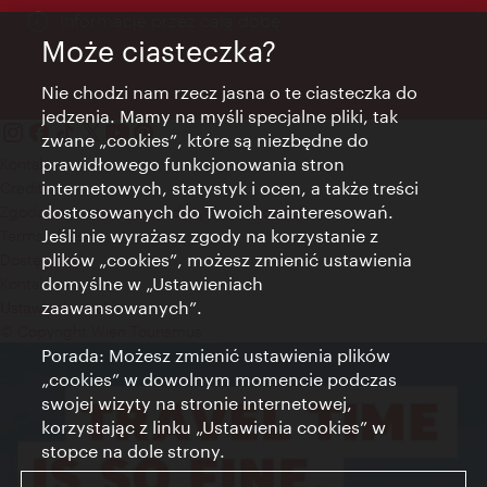
Informacje przez całą dobę
Może ciasteczka?
Nie chodzi nam rzecz jasna o te ciasteczka do
jedzenia. Mamy na myśli specjalne pliki, tak
zwane „cookies”, które są niezbędne do
prawidłowego funkcjonowania stron
Kontakt
internetowych, statystyk i ocen, a także treści
Credits
dostosowanych do Twoich zainteresowań.
Zgoda na przetwarzanie danych osobowych
Jeśli nie wyrażasz zgody na korzystanie z
Terms of Use
plików „cookies”, możesz zmienić ustawienia
Dostępność
domyślne w „Ustawieniach
Kontakt prasowy
zaawansowanych”.
Ustawienia cookies
© Copyright Wien Tourismus
Porada: Możesz zmienić ustawienia plików
„cookies” w dowolnym momencie podczas
swojej wizyty na stronie internetowej,
korzystając z linku „Ustawienia cookies” w
stopce na dole strony.