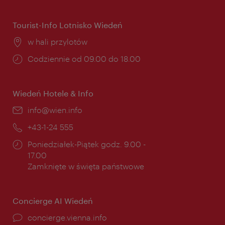
otwarcia:
Tourist-Info Lotnisko Wiedeń
Miejsce:
w hali przylotów
Godziny
Codziennie od 09.00 do 18.00
otwarcia:
Wiedeń Hotele & Info
E-
info@wien.info
mail:
Telefon:
+43-1-24 555
Godziny
Poniedziałek-Piątek godz. 9.00 -
otwarcia:
17.00
Zamknięte w święta państwowe
Concierge AI Wiedeń
concierge.vienna.info