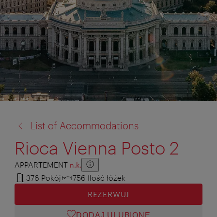
powrót
List of Accommodations
do:
Rioca Vienna Posto 2
APPARTEMENT
n.k.
Zusatzinformation anzeigen
Zusatzinformation ausblenden
376 Pokój
756 Ilość łóżek
REZERWUJ
DODAJ ULUBIONE