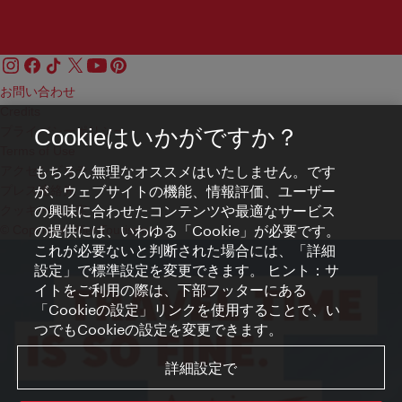
お問い合わせ
Credits
プライバシーポリシー
Cookieはいかがですか？
Terms of Use
もちろん無理なオススメはいたしません。です
アクセシビリティ
が、ウェブサイトの機能、情報評価、ユーザー
プレス連絡先
の興味に合わせたコンテンツや最適なサービス
クッキーの設定
の提供には、いわゆる「Cookie」が必要です。
© Copyright WienTourismus
これが必要ないと判断された場合には、「詳細
設定」で標準設定を変更できます。 ヒント：サ
イトをご利用の際は、下部フッターにある
「Cookieの設定」リンクを使用することで、い
つでもCookieの設定を変更できます。
詳細設定で