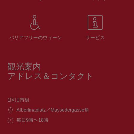
バリアフリーのウィーン
サービス
観光案内
アドレス＆コンタクト
1区旧市街
場
Albertinaplatz／Maysedergasse角
所：
営
毎日9時〜18時
業
時