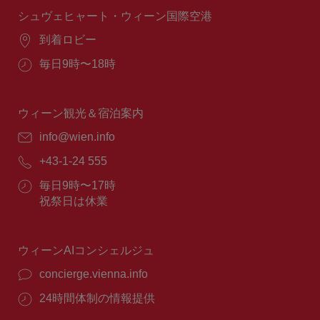
間：
シュヴェヒャート・ウィーン国際空港
場
到着ロビー
所：
営
毎日9時〜18時
業
時
間：
ウィーン観光＆宿泊案内
E
info@wien.info
メ
電
+43-1-24 555
ー
話
ル：
営
毎日9時〜17時
番
業
祝祭日は休業
号：
時
間：
ウィーンAIコンシェルジュ
concierge.vienna.info
24時間体制の情報提供