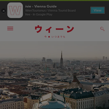
ivie - Vienna Guide
View
WienTourismus / Vienna Tourist Board
free - In Google Play
メ
検
ニ
索
ュ
/>
メ
こ
す
ー
る
ニ
の
の
ュ
ペ
表
ー
ー
示・
非
へ
ジ
表
の
示
ト
ッ
プ
へ