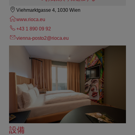
Viehmarktgasse 4, 1030 Wien
www.rioca.eu
+43 1 890 09 92
vienna-posto2@rioca.eu
設備