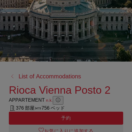
戻
List of Accommodations
る:
Rioca Vienna Posto 2
APPARTEMENT
n.k.
Zusatzinformation anzeigen
Zusatzinformation ausblenden
376 部屋
756 ベッド
予約
お気に入りに追加する