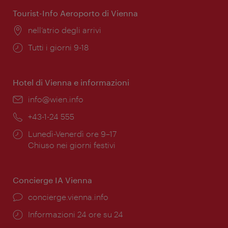
apertura:
Tourist-Info Aeroporto di Vienna
Posizione:
nell’atrio degli arrivi
Orari
Tutti i giorni 9-18
di
apertura:
Hotel di Vienna e informazioni
Email:
info@wien.info
Telefono:
+43-1-24 555
Orari
Lunedì-Venerdì ore 9–17
di
Chiuso nei giorni festivi
apertura:
Concierge IA Vienna
Ort:
concierge.vienna.info
Öffnungszeiten:
Informazioni 24 ore su 24