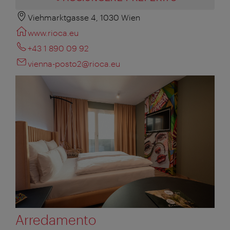
Viehmarktgasse 4, 1030 Wien
www.rioca.eu
+43 1 890 09 92
vienna-posto2@rioca.eu
Arredamento