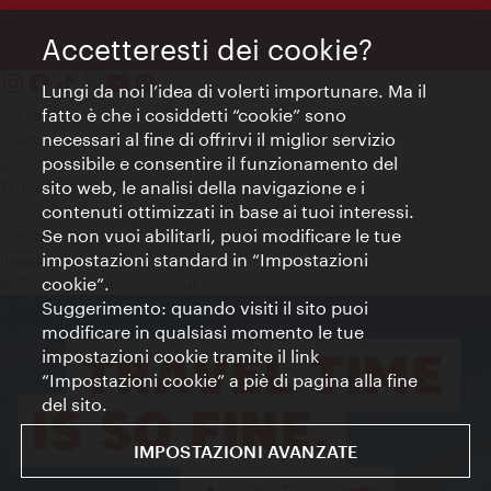
Accetteresti dei cookie?
Lungi da noi l’idea di volerti importunare. Ma il
fatto è che i cosiddetti “cookie” sono
Contatti
necessari al fine di offrirvi il miglior servizio
Colophon
possibile e consentire il funzionamento del
Dichiarazione sulla protezione dei dati
sito web, le analisi della navigazione e i
Terms of Use
contenuti ottimizzati in base ai tuoi interessi.
Accessibilità
Se non vuoi abilitarli, puoi modificare le tue
Contatto stampa
impostazioni standard in “Impostazioni
Impostazioni cookie
cookie”.
© Copyright WienTourismus
Suggerimento: quando visiti il sito puoi
modificare in qualsiasi momento le tue
impostazioni cookie tramite il link
“Impostazioni cookie” a piè di pagina alla fine
del sito.
IMPOSTAZIONI AVANZATE